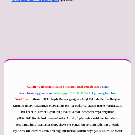
er güncel
Reklam ve İletişim:
E-mail:
backlinkpaneli@gmail.com
Teams:
forumhizmeti@gmail.com
Whatsapp: 0262 606 0 726
Telegram: @karabul
Yasal Uyarı:
Sitemiz, 5651 Sayılı Kanun gereğince Bilgi Teknolojileri ve İletişim
Kurumu (BTK) tarafından onaylanmış bir Yer Sağlayıcı olarak hizmet vermektedir.
Bu nedenle, sitedeki içerikleri proaktif olarak denetleme veya araştırma
yükümlülüğümüz bulunmamaktadır. Ancak, üyelerimiz yazdıkları içeriklerin
sorumluluğunu taşımakta olup, siteye üye olarak bu sorumluluğu kabul etmiş
sayılırlar. Bu internet sitesi, herhangi bir marka, kurum veya şahıs şirketi ile hiçbir