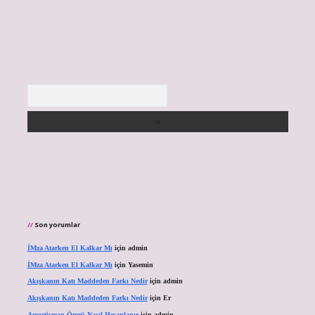
Arama
Son yorumlar
İMza Atarken El Kalkar Mı
için
admin
İMza Atarken El Kalkar Mı
için
Yasemin
Akışkanın Katı Maddeden Farkı Nedir
için
admin
Akışkanın Katı Maddeden Farkı Nedir
için
Er
Amortisman Ömrü Nasıl Hesaplanır
için
admin