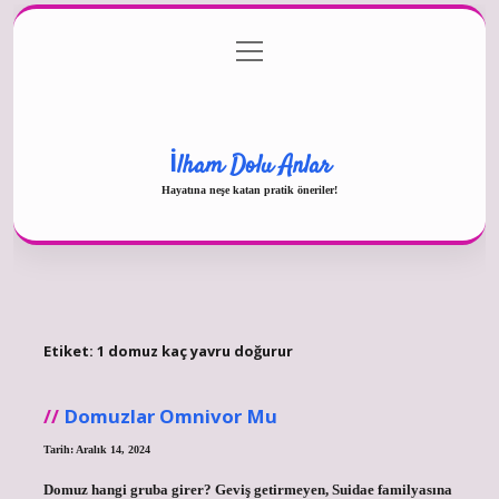
menüyü
Gizlilik Politikası
aç
Hakkımızda
Yasal Uyarı
İlham Dolu Anlar
Hayatına neşe katan pratik öneriler!
Etiket:
1 domuz kaç yavru doğurur
Domuzlar Omnivor Mu
Tarih: Aralık 14, 2024
Domuz hangi gruba girer? Geviş getirmeyen, Suidae familyasına