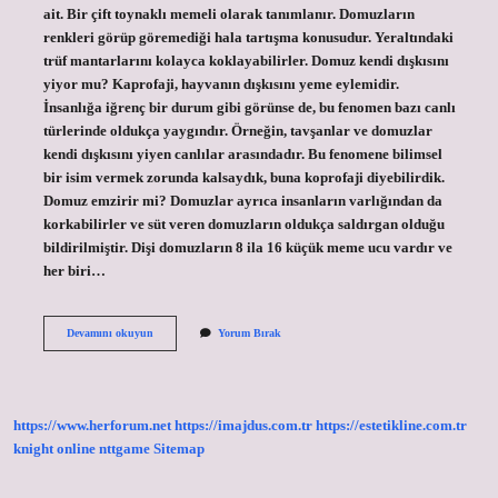
ait. Bir çift toynaklı memeli olarak tanımlanır. Domuzların
renkleri görüp göremediği hala tartışma konusudur. Yeraltındaki
trüf mantarlarını kolayca koklayabilirler. Domuz kendi dışkısını
yiyor mu? Kaprofaji, hayvanın dışkısını yeme eylemidir.
İnsanlığa iğrenç bir durum gibi görünse de, bu fenomen bazı canlı
türlerinde oldukça yaygındır. Örneğin, tavşanlar ve domuzlar
kendi dışkısını yiyen canlılar arasındadır. Bu fenomene bilimsel
bir isim vermek zorunda kalsaydık, buna koprofaji diyebilirdik.
Domuz emzirir mi? Domuzlar ayrıca insanların varlığından da
korkabilirler ve süt veren domuzların oldukça saldırgan olduğu
bildirilmiştir. Dişi domuzların 8 ila 16 küçük meme ucu vardır ve
her biri…
Domuzlar
Devamını okuyun
Yorum Bırak
Omnivor
Mu
https://www.herforum.net
https://imajdus.com.tr
https://estetikline.com.tr
knight online
nttgame
Sitemap