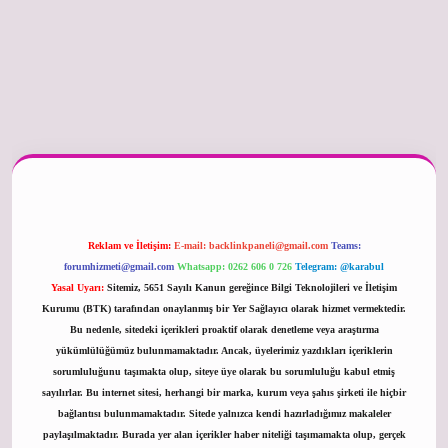
er güncel
Reklam ve İletişim:
E-mail:
backlinkpaneli@gmail.com
Teams:
forumhizmeti@gmail.com
Whatsapp: 0262 606 0 726
Telegram: @karabul
Yasal Uyarı:
Sitemiz, 5651 Sayılı Kanun gereğince Bilgi Teknolojileri ve İletişim
Kurumu (BTK) tarafından onaylanmış bir Yer Sağlayıcı olarak hizmet vermektedir.
Bu nedenle, sitedeki içerikleri proaktif olarak denetleme veya araştırma
yükümlülüğümüz bulunmamaktadır. Ancak, üyelerimiz yazdıkları içeriklerin
sorumluluğunu taşımakta olup, siteye üye olarak bu sorumluluğu kabul etmiş
sayılırlar. Bu internet sitesi, herhangi bir marka, kurum veya şahıs şirketi ile hiçbir
bağlantısı bulunmamaktadır. Sitede yalnızca kendi hazırladığımız makaleler
paylaşılmaktadır. Burada yer alan içerikler haber niteliği taşımamakta olup, gerçek