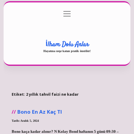
menüyü
Gizlilik Politikası
aç
Hakkımızda
Yasal Uyarı
İlham Dolu Anlar
Hayatına neşe katan pratik öneriler!
Etiket:
2 yıllık tahvil faizi ne kadar
Bono En Az Kaç Tl
Tarih: Aralık 5, 2024
Bono kaça kadar alınır? N Kolay Bond haftanın 5 günü 09:30 –