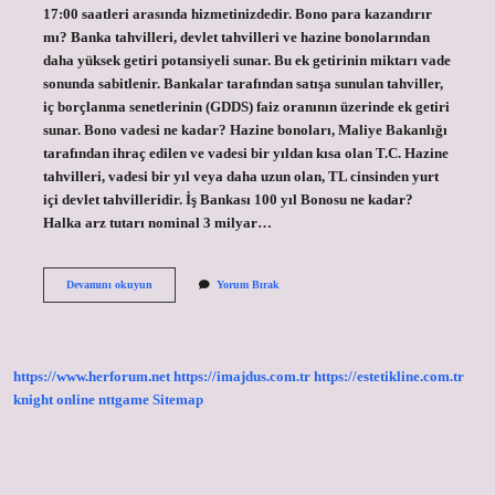
17:00 saatleri arasında hizmetinizdedir. Bono para kazandırır
mı? Banka tahvilleri, devlet tahvilleri ve hazine bonolarından
daha yüksek getiri potansiyeli sunar. Bu ek getirinin miktarı vade
sonunda sabitlenir. Bankalar tarafından satışa sunulan tahviller,
iç borçlanma senetlerinin (GDDS) faiz oranının üzerinde ek getiri
sunar. Bono vadesi ne kadar? Hazine bonoları, Maliye Bakanlığı
tarafından ihraç edilen ve vadesi bir yıldan kısa olan T.C. Hazine
tahvilleri, vadesi bir yıl veya daha uzun olan, TL cinsinden yurt
içi devlet tahvilleridir. İş Bankası 100 yıl Bonosu ne kadar?
Halka arz tutarı nominal 3 milyar…
Bono
Devamını okuyun
Yorum Bırak
En
Az
Kaç
Tl
https://www.herforum.net
https://imajdus.com.tr
https://estetikline.com.tr
knight online
nttgame
Sitemap