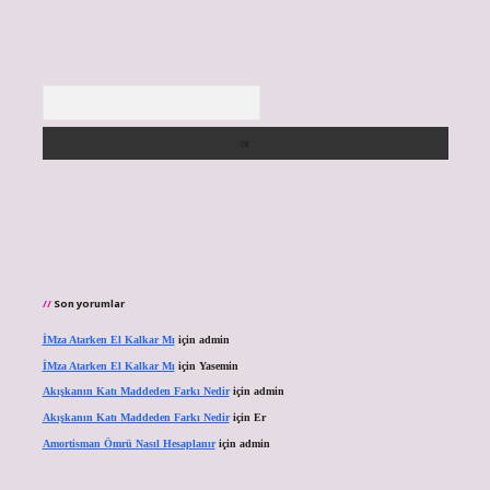
Arama
Son yorumlar
İMza Atarken El Kalkar Mı
için
admin
İMza Atarken El Kalkar Mı
için
Yasemin
Akışkanın Katı Maddeden Farkı Nedir
için
admin
Akışkanın Katı Maddeden Farkı Nedir
için
Er
Amortisman Ömrü Nasıl Hesaplanır
için
admin