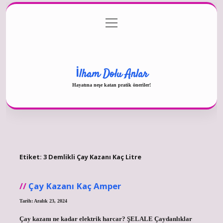
menüyü
Gizlilik Politikası
aç
Hakkımızda
Yasal Uyarı
İlham Dolu Anlar
Hayatına neşe katan pratik öneriler!
Etiket:
3 Demlikli Çay Kazanı Kaç Litre
Çay Kazanı Kaç Amper
Tarih: Aralık 23, 2024
Çay kazanı ne kadar elektrik harcar? ŞELALE Çaydanlıklar