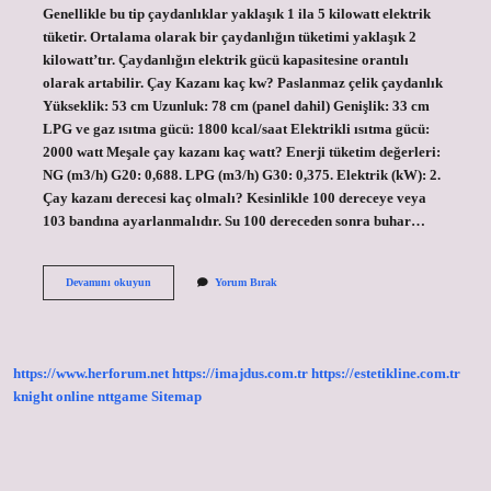
Genellikle bu tip çaydanlıklar yaklaşık 1 ila 5 kilowatt elektrik
tüketir. Ortalama olarak bir çaydanlığın tüketimi yaklaşık 2
kilowatt’tır. Çaydanlığın elektrik gücü kapasitesine orantılı
olarak artabilir. Çay Kazanı kaç kw? Paslanmaz çelik çaydanlık
Yükseklik: 53 cm Uzunluk: 78 cm (panel dahil) Genişlik: 33 cm
LPG ve gaz ısıtma gücü: 1800 kcal/saat Elektrikli ısıtma gücü:
2000 watt Meşale çay kazanı kaç watt? Enerji tüketim değerleri:
NG (m3/h) G20: 0,688. LPG (m3/h) G30: 0,375. Elektrik (kW): 2.
Çay kazanı derecesi kaç olmalı? Kesinlikle 100 dereceye veya
103 bandına ayarlanmalıdır. Su 100 dereceden sonra buhar…
Çay
Devamını okuyun
Yorum Bırak
Kazanı
Kaç
Amper
https://www.herforum.net
https://imajdus.com.tr
https://estetikline.com.tr
knight online
nttgame
Sitemap