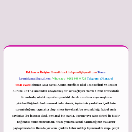
er güncel
Reklam ve İletişim:
E-mail:
backlinkpaneli@gmail.com
Teams:
forumhizmeti@gmail.com
Whatsapp: 0262 606 0 726
Telegram: @karabul
Yasal Uyarı:
Sitemiz, 5651 Sayılı Kanun gereğince Bilgi Teknolojileri ve İletişim
Kurumu (BTK) tarafından onaylanmış bir Yer Sağlayıcı olarak hizmet vermektedir.
Bu nedenle, sitedeki içerikleri proaktif olarak denetleme veya araştırma
yükümlülüğümüz bulunmamaktadır. Ancak, üyelerimiz yazdıkları içeriklerin
sorumluluğunu taşımakta olup, siteye üye olarak bu sorumluluğu kabul etmiş
sayılırlar. Bu internet sitesi, herhangi bir marka, kurum veya şahıs şirketi ile hiçbir
bağlantısı bulunmamaktadır. Sitede yalnızca kendi hazırladığımız makaleler
paylaşılmaktadır. Burada yer alan içerikler haber niteliği taşımamakta olup, gerçek