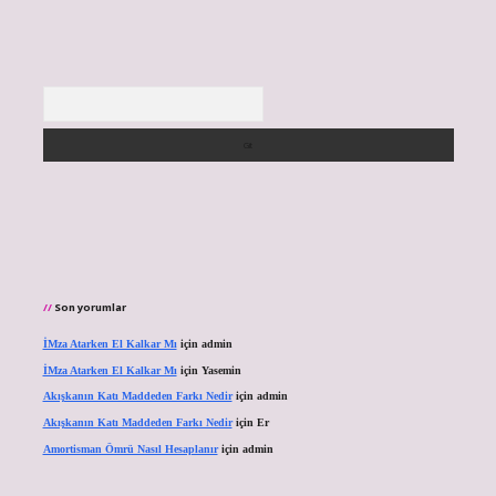
Arama
Son yorumlar
İMza Atarken El Kalkar Mı
için
admin
İMza Atarken El Kalkar Mı
için
Yasemin
Akışkanın Katı Maddeden Farkı Nedir
için
admin
Akışkanın Katı Maddeden Farkı Nedir
için
Er
Amortisman Ömrü Nasıl Hesaplanır
için
admin