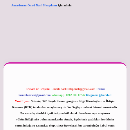
Amortisman Ömrü Nasıl Hesaplanır
için
admin
er güncel
Reklam ve İletişim:
E-mail:
backlinkpaneli@gmail.com
Teams:
forumhizmeti@gmail.com
Whatsapp: 0262 606 0 726
Telegram: @karabul
Yasal Uyarı:
Sitemiz, 5651 Sayılı Kanun gereğince Bilgi Teknolojileri ve İletişim
Kurumu (BTK) tarafından onaylanmış bir Yer Sağlayıcı olarak hizmet vermektedir.
Bu nedenle, sitedeki içerikleri proaktif olarak denetleme veya araştırma
yükümlülüğümüz bulunmamaktadır. Ancak, üyelerimiz yazdıkları içeriklerin
sorumluluğunu taşımakta olup, siteye üye olarak bu sorumluluğu kabul etmiş