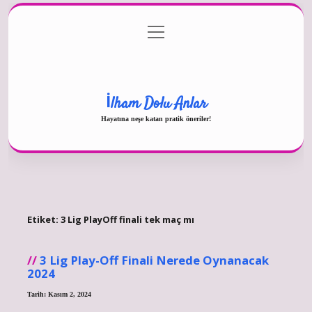
menüyü
Gizlilik Politikası
aç
Hakkımızda
Yasal Uyarı
İlham Dolu Anlar
Hayatına neşe katan pratik öneriler!
Etiket:
3 Lig PlayOff finali tek maç mı
3 Lig Play-Off Finali Nerede Oynanacak
2024
Tarih: Kasım 2, 2024