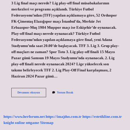
3 Lig final maçı nerede? Lig play-off final müsabakalarının
merkezleri ve programı açıklandı. Türkiye Futbol
Federasyonu’ndan (TFF) yapılan açıklamaya göre, 52 Orduspor
FK-Çimentaş Elazığspor maçı İstanbul’da, Merkür Jet
Erbaaspor-Muş 1984 Muşspor maçı ise Eskişehir’de oynanacak.
Play-off final maçı nerede oynanacak? Türkiye Futbol
Federasyonu’ndan yapılan açıklamaya göre final, yeni Adana
Stadyumu’nda saat 20.00’de başlayacak. TFF 3. Lig 3. Grup play-
off maçları ne zaman? Spor Toto 3. Lig play-off finali 15 Mayıs
Pazar günü Samsun 19 Mayıs Stadyumu’nda oynanacak. 2. Lig
play-off finali nerede oynanacak 2024? Lige yükselecek son
takımı belirleyecek TFF 2. Lig Play-Off Final karşılaşması, 2
Haziran 2024 Pazar günü…
3
Devamını okuyun
Yorum Bırak
Lig
Play-
Off
Finali
Nerede
https://www.herforum.net
https://imajdus.com.tr
https://estetikline.com.tr
Oynanacak
2024
knight online
nttgame
Sitemap