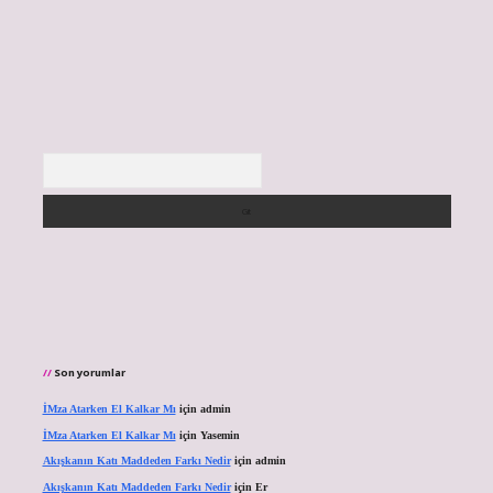
Arama
Son yorumlar
İMza Atarken El Kalkar Mı
için
admin
İMza Atarken El Kalkar Mı
için
Yasemin
Akışkanın Katı Maddeden Farkı Nedir
için
admin
Akışkanın Katı Maddeden Farkı Nedir
için
Er