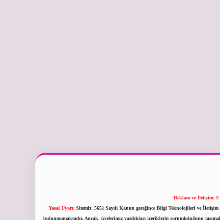
Reklam ve İletişim:
E
Yasal Uyarı:
Sitemiz, 5651 Sayılı Kanun gereğince Bilgi Teknolojileri ve İletiş
bulunmamaktadır. Ancak, üyelerimiz yazdıkları içeriklerin sorumluluğunu taşımakta