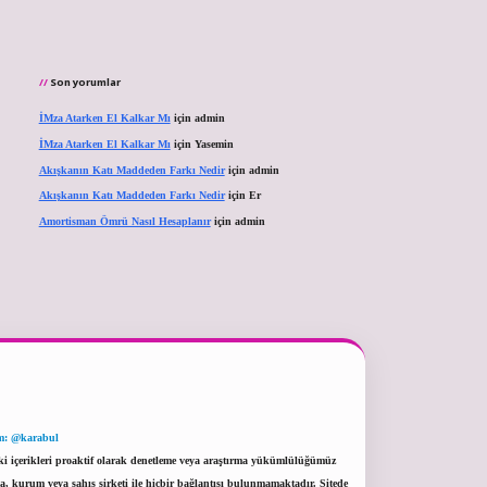
Son yorumlar
İMza Atarken El Kalkar Mı
için
admin
İMza Atarken El Kalkar Mı
için
Yasemin
Akışkanın Katı Maddeden Farkı Nedir
için
admin
Akışkanın Katı Maddeden Farkı Nedir
için
Er
Amortisman Ömrü Nasıl Hesaplanır
için
admin
m: @karabul
eki içerikleri proaktif olarak denetleme veya araştırma yükümlülüğümüz
a, kurum veya şahıs şirketi ile hiçbir bağlantısı bulunmamaktadır. Sitede