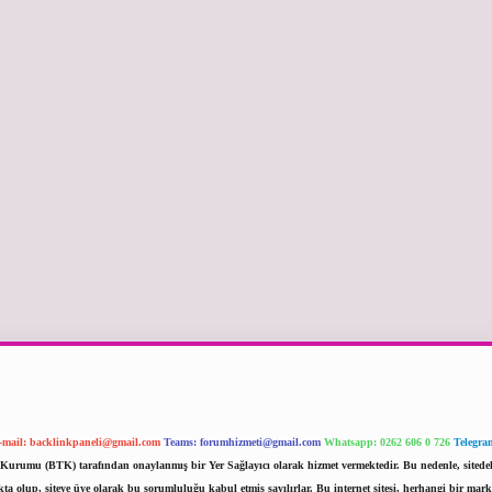
-mail:
backlinkpaneli@gmail.com
Teams:
forumhizmeti@gmail.com
Whatsapp: 0262 606 0 726
Telegra
im Kurumu (BTK) tarafından onaylanmış bir Yer Sağlayıcı olarak hizmet vermektedir. Bu nedenle, sited
 olup, siteye üye olarak bu sorumluluğu kabul etmiş sayılırlar. Bu internet sitesi, herhangi bir mark