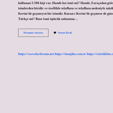
kullanan 5.596 kişi var. Hande kız ismi mi? Hande, Farsçadan gelen
isimlerden biridir ve özellikle telaffuzu ve telaffuzu nedeniyle t
Kerim’de geçmeyen bir isimdir. Kuran-ı Kerim’de geçmese de güzel 
Türkçe mi? Buse ismi öpücük anlamına…
Hande
Devamını okuyun
Yorum Bırak
Kürt
Ismi
Mi
https://www.herforum.net
https://imajdus.com.tr
https://estetikline