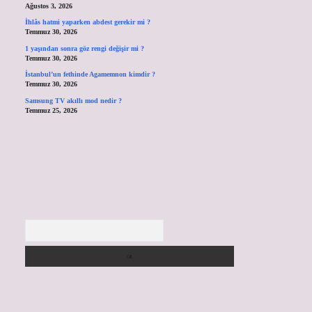
Ağustos 3, 2026
İhlâs hatmi yaparken abdest gerekir mi ?
Temmuz 30, 2026
1 yaşından sonra göz rengi değişir mi ?
Temmuz 30, 2026
İstanbul’un fethinde Agamemnon kimdir ?
Temmuz 30, 2026
Samsung TV akıllı mod nedir ?
Temmuz 25, 2026
Arama