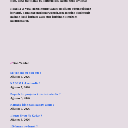
olup, siteye üye olarak bu sorumluluğu kabul etmiş sayılırlar.
Hukuka ve yasal düzenlemelere aykırı olduğunu düşündüğünüz
içerikleri,
backlinkpanelicomtr@gmail.com
adresine bildirmeniz
halinde, ilgili içerikler yasal süre içerisinde sitemizden
kaldırılacaktır.
Son Yazılar
Su yun mu su nun mu ?
Ağustos 8, 2026
KADEM kokeni nedir ?
Ağustos 7, 2026
Başarılı bir projenin kriterleri nelerdir ?
Ağustos 5, 2026
Karekök içine nasıl katsayı alınır ?
Ağustos 5, 2026
1 kuzu Fiyatı Ne Kadar ?
Ağustos 3, 2026
100 kusur ne demek ?