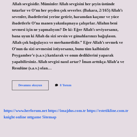
Allah sevgisidir. Müminler Allah sevgisini her şeyin üstünde
tutarlar ve O’nu her şeyden çok severler. (Bakara, 2/165) Allah’ı
sevenler, ibadetlerini yerine getirir, haramdan kaçınır ve yüce
ibadetlerle O’na manen yakınlaşmaya çalışırlar. Allahın beni
sevmesi için ne yapmalıyım? De ki: Eğer Allah’ı seviyorsanız,
bana uyun ki Allah da sizi sevsin ve günahlarınızı bağışlasın.
Allah çok bağışlayıcı ve merhametlidir.” Eğer Allah’ı sevmek ve
O’nun da sizi sevmesini istiyorsanız, bunu tüm kalbinizle
Peygamber’e (s.a.v.) katılarak ve onun dediklerini yaparak
yapabilirsiniz. Allah sevgisi nasıl artar? İman arttıkça Allah’a ve
Resulüne (s.a.v.) olan…
Allahı
Devamını okuyun
8 Yorum
Sevmek
Için
Ne
Yapmalıyım
https://www.herforum.net
https://imajdus.com.tr
https://estetikline.com.tr
knight online
nttgame
Sitemap