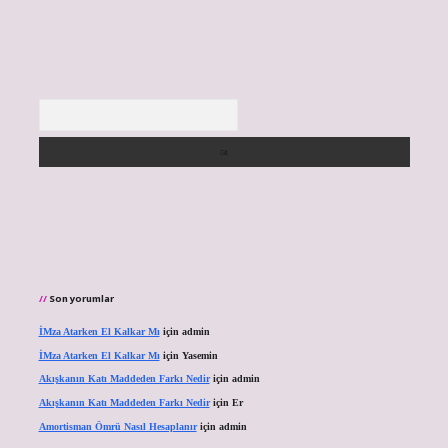
Arama
Son yorumlar
İMza Atarken El Kalkar Mı
için
admin
İMza Atarken El Kalkar Mı
için
Yasemin
Akışkanın Katı Maddeden Farkı Nedir
için
admin
Akışkanın Katı Maddeden Farkı Nedir
için
Er
Amortisman Ömrü Nasıl Hesaplanır
için
admin