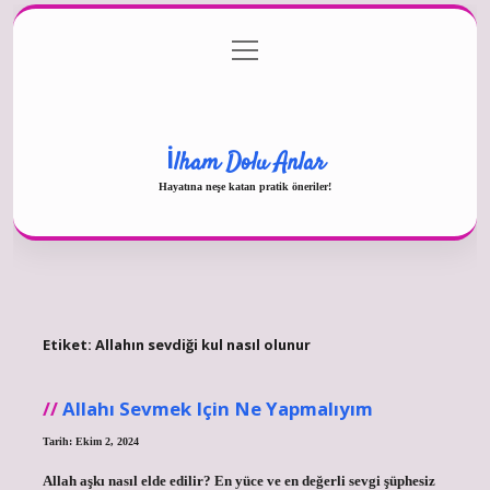
menüyü
Gizlilik Politikası
aç
Hakkımızda
Yasal Uyarı
İlham Dolu Anlar
Hayatına neşe katan pratik öneriler!
Etiket:
Allahın sevdiği kul nasıl olunur
Allahı Sevmek Için Ne Yapmalıyım
Tarih: Ekim 2, 2024
Allah aşkı nasıl elde edilir? En yüce ve en değerli sevgi şüphesiz