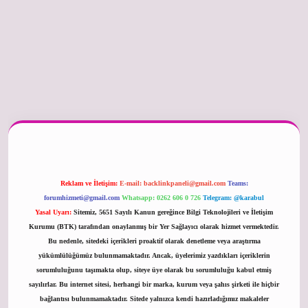
er güncel
Reklam ve İletişim:
E-mail:
backlinkpaneli@gmail.com
Teams:
forumhizmeti@gmail.com
Whatsapp: 0262 606 0 726
Telegram: @karabul
Yasal Uyarı:
Sitemiz, 5651 Sayılı Kanun gereğince Bilgi Teknolojileri ve İletişim
Kurumu (BTK) tarafından onaylanmış bir Yer Sağlayıcı olarak hizmet vermektedir.
Bu nedenle, sitedeki içerikleri proaktif olarak denetleme veya araştırma
yükümlülüğümüz bulunmamaktadır. Ancak, üyelerimiz yazdıkları içeriklerin
sorumluluğunu taşımakta olup, siteye üye olarak bu sorumluluğu kabul etmiş
sayılırlar. Bu internet sitesi, herhangi bir marka, kurum veya şahıs şirketi ile hiçbir
bağlantısı bulunmamaktadır. Sitede yalnızca kendi hazırladığımız makaleler