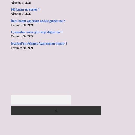
Ağustos 3, 2026
100 kusur ne demek ?
Ağustos 3, 2026
İhlâs hatmi yaparken abdest gerekir mi ?
Temmuz 30, 2026
1 yaşından sonra göz rengi değişir mi ?
Temmuz 30, 2026
İstanbul’un fethinde Agamemnon kimdir ?
Temmuz 30, 2026
Arama