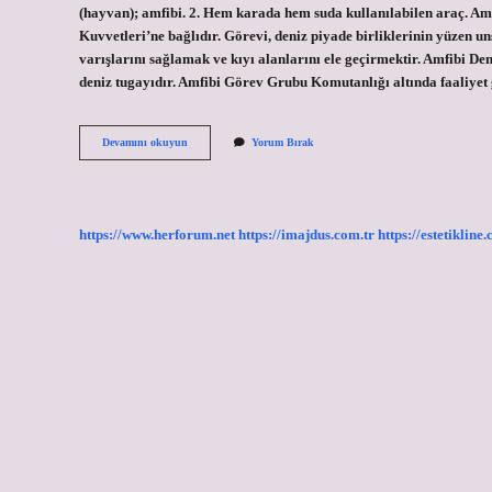
(hayvan); amfibi. 2. Hem karada hem suda kullanılabilen araç. A
Kuvvetleri’ne bağlıdır. Görevi, deniz piyade birliklerinin yüzen un
varışlarını sağlamak ve kıyı alanlarını ele geçirmektir. Amfibi D
deniz tugayıdır. Amfibi Görev Grubu Komutanlığı altında faaliyet
Deniz
Devamını okuyun
Yorum Bırak
Kuvvetleri
Amfibi
Ne
Demek
https://www.herforum.net
https://imajdus.com.tr
https://estetikline