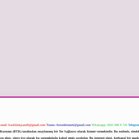
-mail:
backlinkpaneli@gmail.com
Teams:
forumhizmeti@gmail.com
Whatsapp: 0262 606 0 726
Telegra
im Kurumu (BTK) tarafından onaylanmış bir Yer Sağlayıcı olarak hizmet vermektedir. Bu nedenle, sited
 olup, siteye üye olarak bu sorumluluğu kabul etmiş sayılırlar. Bu internet sitesi, herhangi bir mark