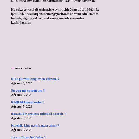
olup, siteye üye olarak bu sorumluluğu kabul etmiş sayılırlar.
Hukuka ve yasal düzenlemelere aykırı olduğunu düşündüğünüz
içerikleri,
backlinkpanelicomtr@gmail.com
adresine bildirmeniz
halinde, ilgili içerikler yasal süre içerisinde sitemizden
kaldırılacaktır.
Son Yazılar
Kısır pilavlık bulgurdan olur mu ?
Ağustos 9, 2026
Su yun mu su nun mu ?
Ağustos 8, 2026
KADEM kokeni nedir ?
Ağustos 7, 2026
Başarılı bir projenin kriterleri nelerdir ?
Ağustos 5, 2026
Karekök içine nasıl katsayı alınır ?
Ağustos 5, 2026
1 kuzu Fiyatı Ne Kadar ?