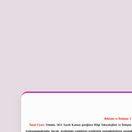
Reklam ve İletişim:
E
Yasal Uyarı:
Sitemiz, 5651 Sayılı Kanun gereğince Bilgi Teknolojileri ve İletiş
bulunmamaktadır. Ancak, üyelerimiz yazdıkları içeriklerin sorumluluğunu taşımakta