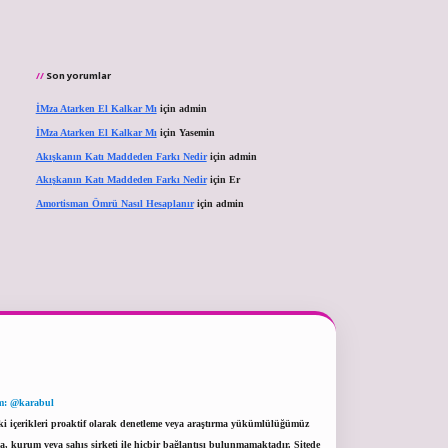
Son yorumlar
İMza Atarken El Kalkar Mı
için
admin
İMza Atarken El Kalkar Mı
için
Yasemin
Akışkanın Katı Maddeden Farkı Nedir
için
admin
Akışkanın Katı Maddeden Farkı Nedir
için
Er
Amortisman Ömrü Nasıl Hesaplanır
için
admin
m: @karabul
eki içerikleri proaktif olarak denetleme veya araştırma yükümlülüğümüz
a, kurum veya şahıs şirketi ile hiçbir bağlantısı bulunmamaktadır. Sitede