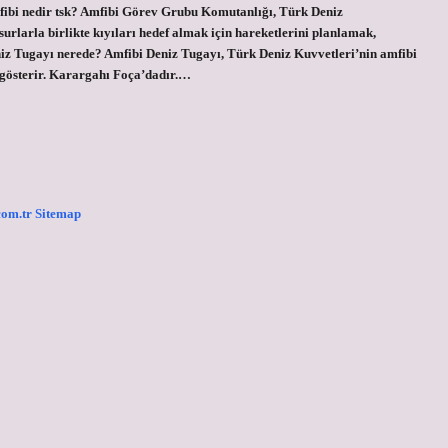
mfibi nedir tsk? Amfibi Görev Grubu Komutanlığı, Türk Deniz
surlarla birlikte kıyıları hedef almak için hareketlerini planlamak,
eniz Tugayı nerede? Amfibi Deniz Tugayı, Türk Deniz Kuvvetleri’nin amfibi
 gösterir. Karargahı Foça’dadır.…
.com.tr
Sitemap