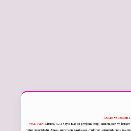
Reklam ve İletişim:
E
Yasal Uyarı:
Sitemiz, 5651 Sayılı Kanun gereğince Bilgi Teknolojileri ve İletiş
bulunmamaktadır. Ancak, üyelerimiz yazdıkları içeriklerin sorumluluğunu taşımakta