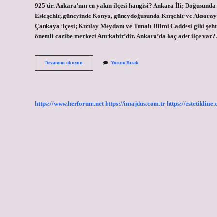
925’tir. Ankara’nın en yakın ilçesi hangisi? Ankara İli; Doğusund
Eskişehir, güneyinde Konya, güneydoğusunda Kırşehir ve Aksaray i
Çankaya ilçesi; Kızılay Meydanı ve Tunalı Hilmi Caddesi gibi şehr
önemli cazibe merkezi Anıtkabir’dir. Ankara’da kaç adet ilçe var
Ankaranın
Devamını okuyun
Yorum Bırak
En
Uzak
Ilcesi
Hangisi
https://www.herforum.net
https://imajdus.com.tr
https://estetikline