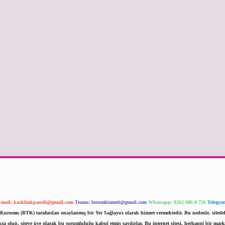
-mail:
backlinkpaneli@gmail.com
Teams:
forumhizmeti@gmail.com
Whatsapp: 0262 606 0 726
Telegra
im Kurumu (BTK) tarafından onaylanmış bir Yer Sağlayıcı olarak hizmet vermektedir. Bu nedenle, sited
 olup, siteye üye olarak bu sorumluluğu kabul etmiş sayılırlar. Bu internet sitesi, herhangi bir mark