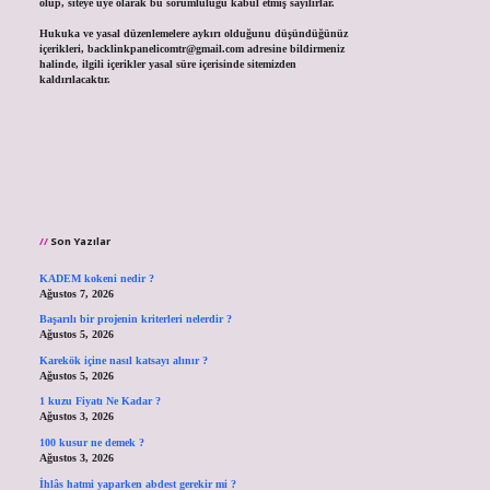
olup, siteye üye olarak bu sorumluluğu kabul etmiş sayılırlar.
Hukuka ve yasal düzenlemelere aykırı olduğunu düşündüğünüz
içerikleri,
backlinkpanelicomtr@gmail.com
adresine bildirmeniz
halinde, ilgili içerikler yasal süre içerisinde sitemizden
kaldırılacaktır.
Son Yazılar
KADEM kokeni nedir ?
Ağustos 7, 2026
Başarılı bir projenin kriterleri nelerdir ?
Ağustos 5, 2026
Karekök içine nasıl katsayı alınır ?
Ağustos 5, 2026
1 kuzu Fiyatı Ne Kadar ?
Ağustos 3, 2026
100 kusur ne demek ?
Ağustos 3, 2026
İhlâs hatmi yaparken abdest gerekir mi ?