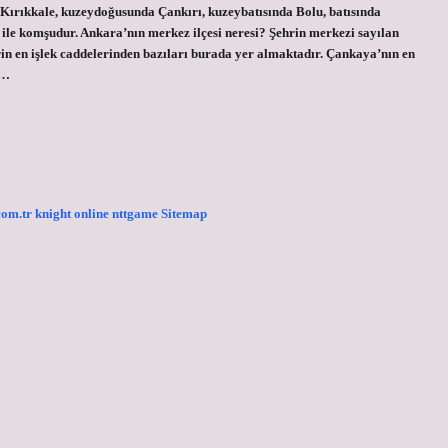
a Kırıkkale, kuzeydoğusunda Çankırı, kuzeybatısında Bolu, batısında
le komşudur. Ankara’nın merkez ilçesi neresi? Şehrin merkezi sayılan
in en işlek caddelerinden bazıları burada yer almaktadır. Çankaya’nın en
?…
.com.tr
knight online
nttgame
Sitemap