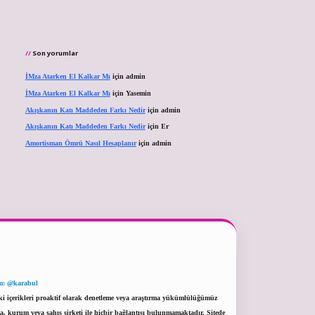
Son yorumlar
İMza Atarken El Kalkar Mı
için
admin
İMza Atarken El Kalkar Mı
için
Yasemin
Akışkanın Katı Maddeden Farkı Nedir
için
admin
Akışkanın Katı Maddeden Farkı Nedir
için
Er
Amortisman Ömrü Nasıl Hesaplanır
için
admin
m: @karabul
eki içerikleri proaktif olarak denetleme veya araştırma yükümlülüğümüz
a, kurum veya şahıs şirketi ile hiçbir bağlantısı bulunmamaktadır. Sitede