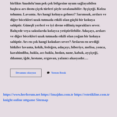
birlikte Anadolu’nun pek çok bölgesine uyum sağlayabilen
başlıca arı dostu çiçek türleri şöyle sıralanabilir: Ayçiçeği. Kolza
tohumu. Lavanta. Arı hangi kokuya gelmez? Sarımsak, arıları ve
diğer böcekleri uzak tutmada etkili olan güçlü bir kokuya
sahiptir. Güneşli yerleri ve iyi drene edilmiş toprakları sever.
Bahçede veya saksılarda kolayca yetiştirilebilir. Adaçayı, arıları
ve diğer böcekleri uzak tutmada etkili olan yoğun bir kokuya
sahiptir. Arı en çok hangi kokuları sever? Arıların en sevdiği
bitkiler lavanta, kekik, fesleğen, adaçayı, biberiye, melisa, yonca,
karahindiba, bakla, acı bakla, hodan, nane, kabak, ayçiçeği,
ıhlamur, iğde, kestane, erguvan, yalancı akasyadır.…
Arılar
Devamını okuyun
Yorum Bırak
Lavanta
Kokusunu
Sever
Mi
https://www.herforum.net
https://imajdus.com.tr
https://estetikline.com.tr
knight online
nttgame
Sitemap