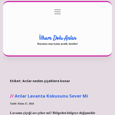
menüyü
Gizlilik Politikası
aç
Hakkımızda
Yasal Uyarı
İlham Dolu Anlar
Hayatına neşe katan pratik öneriler!
Etiket:
Arılar neden çiçeklere konar
Arılar Lavanta Kokusunu Sever Mi
Tarih: Ekim 27, 2024
Lavanta çiçeği arı çeker mi? Bölgeden bölgeye değişmekle