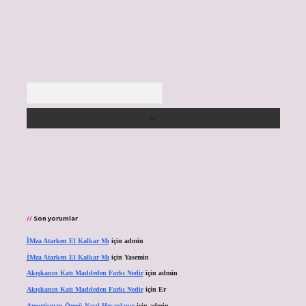
Arama
Son yorumlar
İMza Atarken El Kalkar Mı
için
admin
İMza Atarken El Kalkar Mı
için
Yasemin
Akışkanın Katı Maddeden Farkı Nedir
için
admin
Akışkanın Katı Maddeden Farkı Nedir
için
Er
Amortisman Ömrü Nasıl Hesaplanır
için
admin