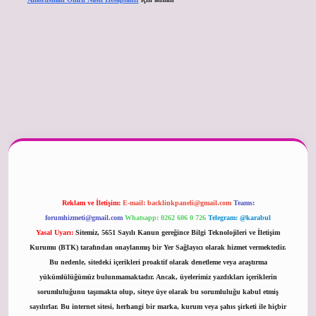
güncel
Reklam ve İletişim:
E-mail:
backlinkpaneli@gmail.com
Teams:
forumhizmeti@gmail.com
Whatsapp: 0262 606 0 726
Telegram: @karabul
Yasal Uyarı:
Sitemiz, 5651 Sayılı Kanun gereğince Bilgi Teknolojileri ve İletişim
Kurumu (BTK) tarafından onaylanmış bir Yer Sağlayıcı olarak hizmet vermektedir.
Bu nedenle, sitedeki içerikleri proaktif olarak denetleme veya araştırma
yükümlülüğümüz bulunmamaktadır. Ancak, üyelerimiz yazdıkları içeriklerin
sorumluluğunu taşımakta olup, siteye üye olarak bu sorumluluğu kabul etmiş
sayılırlar. Bu internet sitesi, herhangi bir marka, kurum veya şahıs şirketi ile hiçbir