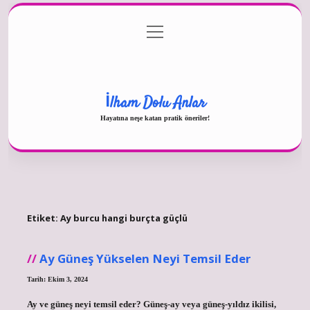
menüyü
Gizlilik Politikası
aç
Hakkımızda
Yasal Uyarı
İlham Dolu Anlar
Hayatına neşe katan pratik öneriler!
Etiket:
Ay burcu hangi burçta güçlü
Ay Güneş Yükselen Neyi Temsil Eder
Tarih: Ekim 3, 2024
Ay ve güneş neyi temsil eder? Güneş-ay veya güneş-yıldız ikilisi,