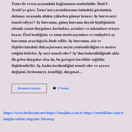
Tanrı ile evren arasındaki bağlantının sembolüdür. İbnü’l-
Arabî’ye göre, Tanrı’nın yaratıklarının önündeki görüntüsü,
dolunay sırasında ufukta yükselen güneşe benzer. Ay burcu neyi
temsil ediyor? Ay burcunuz, güneş burcuna dayalı kişiliğinizin
altında yatan duyguları, korkuları, arzuları ve takıntıları ortaya
koyar. Özel benliğiniz ve onun motivasyonları ve endişeleri ay
burcunuz aracılığıyla ifade edilir. Ay burcunuz, sizi ve
ilişkilerinizdeki ihtiyaçlarınızı neyin yönlendirdiğini ve motive
ettiğini belirler. Ay neyi temsil eder? Ay’dan bahsedildiğinde akla
ilk gelen duygular olsa da, bu gezegen öncelikle sağlıkla
ilişkilendirilir. Ay, kadın üretkenliğini temsil eder ve ayrıca
değişimi, beslenmeyi, öznelliği, duygusal…
Ay
Devamını okuyun
8 Yorum
Güneş
Yükselen
Neyi
Temsil
Eder
https://www.herforum.net
https://imajdus.com.tr
https://estetikline.com.tr
knight online
nttgame
Sitemap