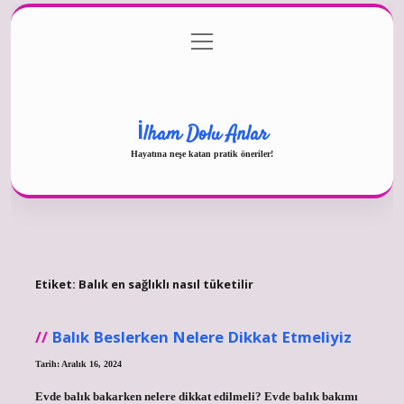
menüyü
Gizlilik Politikası
aç
Hakkımızda
Yasal Uyarı
İlham Dolu Anlar
Hayatına neşe katan pratik öneriler!
Etiket:
Balık en sağlıklı nasıl tüketilir
Balık Beslerken Nelere Dikkat Etmeliyiz
Tarih: Aralık 16, 2024
Evde balık bakarken nelere dikkat edilmeli? Evde balık bakımı