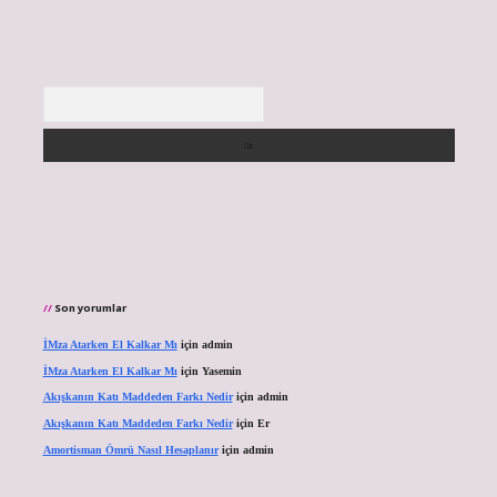
Arama
Son yorumlar
İMza Atarken El Kalkar Mı
için
admin
İMza Atarken El Kalkar Mı
için
Yasemin
Akışkanın Katı Maddeden Farkı Nedir
için
admin
Akışkanın Katı Maddeden Farkı Nedir
için
Er
Amortisman Ömrü Nasıl Hesaplanır
için
admin