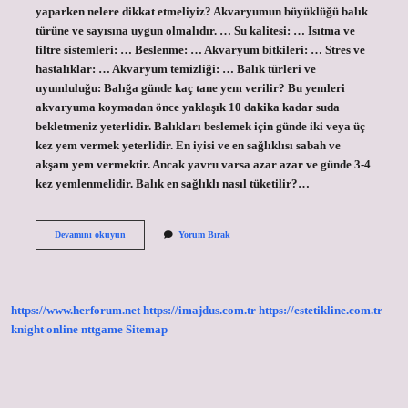
yaparken nelere dikkat etmeliyiz? Akvaryumun büyüklüğü balık
türüne ve sayısına uygun olmalıdır. … Su kalitesi: … Isıtma ve
filtre sistemleri: … Beslenme: … Akvaryum bitkileri: … Stres ve
hastalıklar: … Akvaryum temizliği: … Balık türleri ve
uyumluluğu: Balığa günde kaç tane yem verilir? Bu yemleri
akvaryuma koymadan önce yaklaşık 10 dakika kadar suda
bekletmeniz yeterlidir. Balıkları beslemek için günde iki veya üç
kez yem vermek yeterlidir. En iyisi ve en sağlıklısı sabah ve
akşam yem vermektir. Ancak yavru varsa azar azar ve günde 3-4
kez yemlenmelidir. Balık en sağlıklı nasıl tüketilir?…
Balık
Devamını okuyun
Yorum Bırak
Beslerken
Nelere
Dikkat
Etmeliyiz
https://www.herforum.net
https://imajdus.com.tr
https://estetikline.com.tr
knight online
nttgame
Sitemap