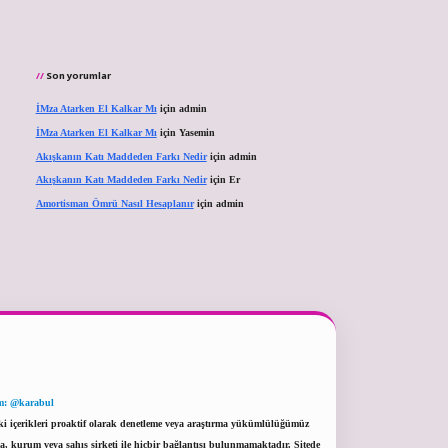
Son yorumlar
İMza Atarken El Kalkar Mı
için
admin
İMza Atarken El Kalkar Mı
için
Yasemin
Akışkanın Katı Maddeden Farkı Nedir
için
admin
Akışkanın Katı Maddeden Farkı Nedir
için
Er
Amortisman Ömrü Nasıl Hesaplanır
için
admin
m: @karabul
eki içerikleri proaktif olarak denetleme veya araştırma yükümlülüğümüz
a, kurum veya şahıs şirketi ile hiçbir bağlantısı bulunmamaktadır. Sitede