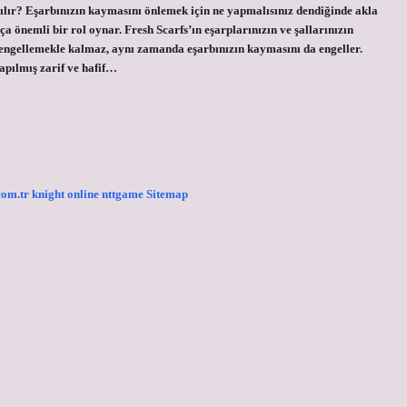
ılır? Eşarbınızın kaymasını önlemek için ne yapmalısınız dendiğinde akla
ça önemli bir rol oynar. Fresh Scarfs’ın eşarplarınızın ve şallarınızın
i engellemekle kalmaz, aynı zamanda eşarbınızın kaymasını da engeller.
pılmış zarif ve hafif…
.com.tr
knight online
nttgame
Sitemap