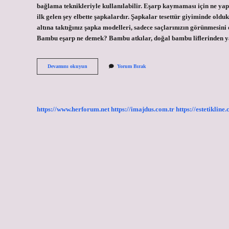
bağlama teknikleriyle kullanılabilir. Eşarp kaymaması için ne yap
ilk gelen şey elbette şapkalardır. Şapkalar tesettür giyiminde olduk
altına taktığınız şapka modelleri, sadece saçlarınızın görünmesin
Bambu eşarp ne demek? Bambu atkılar, doğal bambu liflerinden ya
Bambu
Devamını okuyun
Yorum Bırak
Eşarp
Kayar
Mı
https://www.herforum.net
https://imajdus.com.tr
https://estetikline