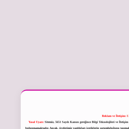
Reklam ve İletişim:
E
Yasal Uyarı:
Sitemiz, 5651 Sayılı Kanun gereğince Bilgi Teknolojileri ve İletiş
bulunmamaktadır. Ancak, üyelerimiz yazdıkları içeriklerin sorumluluğunu taşımakta