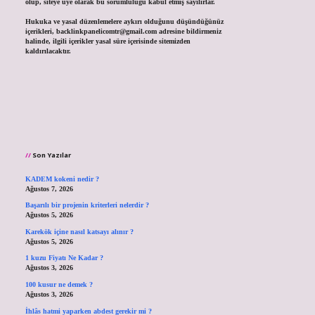
olup, siteye üye olarak bu sorumluluğu kabul etmiş sayılırlar.
Hukuka ve yasal düzenlemelere aykırı olduğunu düşündüğünüz
içerikleri,
backlinkpanelicomtr@gmail.com
adresine bildirmeniz
halinde, ilgili içerikler yasal süre içerisinde sitemizden
kaldırılacaktır.
Son Yazılar
KADEM kokeni nedir ?
Ağustos 7, 2026
Başarılı bir projenin kriterleri nelerdir ?
Ağustos 5, 2026
Karekök içine nasıl katsayı alınır ?
Ağustos 5, 2026
1 kuzu Fiyatı Ne Kadar ?
Ağustos 3, 2026
100 kusur ne demek ?
Ağustos 3, 2026
İhlâs hatmi yaparken abdest gerekir mi ?