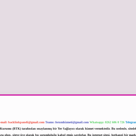
-mail:
backlinkpaneli@gmail.com
Teams:
forumhizmeti@gmail.com
Whatsapp: 0262 606 0 726
Telegra
im Kurumu (BTK) tarafından onaylanmış bir Yer Sağlayıcı olarak hizmet vermektedir. Bu nedenle, sited
 olup, siteye üye olarak bu sorumluluğu kabul etmiş sayılırlar. Bu internet sitesi, herhangi bir mark