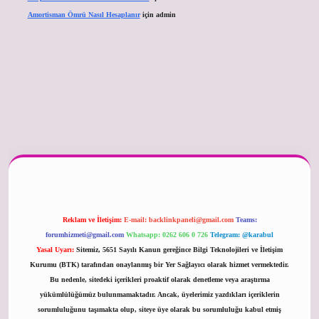
Amortisman Ömrü Nasıl Hesaplanır
için
admin
er güncel
Reklam ve İletişim:
E-mail:
backlinkpaneli@gmail.com
Teams:
forumhizmeti@gmail.com
Whatsapp: 0262 606 0 726
Telegram: @karabul
Yasal Uyarı:
Sitemiz, 5651 Sayılı Kanun gereğince Bilgi Teknolojileri ve İletişim
Kurumu (BTK) tarafından onaylanmış bir Yer Sağlayıcı olarak hizmet vermektedir.
Bu nedenle, sitedeki içerikleri proaktif olarak denetleme veya araştırma
yükümlülüğümüz bulunmamaktadır. Ancak, üyelerimiz yazdıkları içeriklerin
sorumluluğunu taşımakta olup, siteye üye olarak bu sorumluluğu kabul etmiş