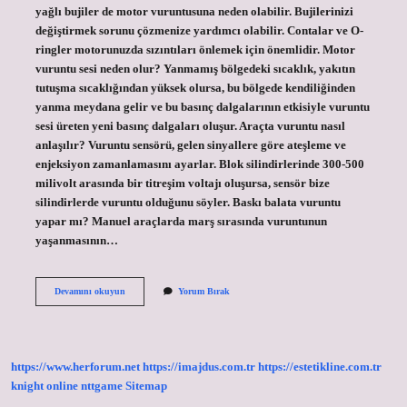
yağlı bujiler de motor vuruntusuna neden olabilir. Bujilerinizi
değiştirmek sorunu çözmenize yardımcı olabilir. Contalar ve O-
ringler motorunuzda sızıntıları önlemek için önemlidir. Motor
vuruntu sesi neden olur? Yanmamış bölgedeki sıcaklık, yakıtın
tutuşma sıcaklığından yüksek olursa, bu bölgede kendiliğinden
yanma meydana gelir ve bu basınç dalgalarının etkisiyle vuruntu
sesi üreten yeni basınç dalgaları oluşur. Araçta vuruntu nasıl
anlaşılır? Vuruntu sensörü, gelen sinyallere göre ateşleme ve
enjeksiyon zamanlamasını ayarlar. Blok silindirlerinde 300-500
milivolt arasında bir titreşim voltajı oluşursa, sensör bize
silindirlerde vuruntu olduğunu söyler. Baskı balata vuruntu
yapar mı? Manuel araçlarda marş sırasında vuruntunun
yaşanmasının…
Araçta
Devamını okuyun
Yorum Bırak
Vuruntu
Neden
Olur
https://www.herforum.net
https://imajdus.com.tr
https://estetikline.com.tr
knight online
nttgame
Sitemap