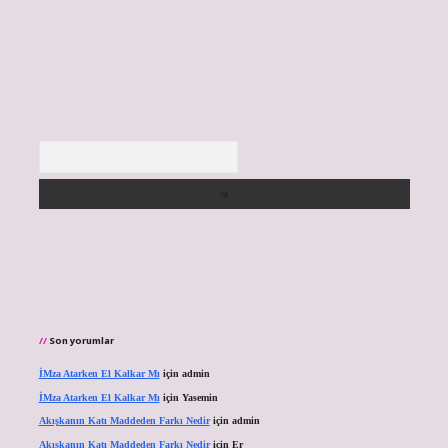
Arama
Son yorumlar
İMza Atarken El Kalkar Mı
için
admin
İMza Atarken El Kalkar Mı
için
Yasemin
Akışkanın Katı Maddeden Farkı Nedir
için
admin
Akışkanın Katı Maddeden Farkı Nedir
için
Er