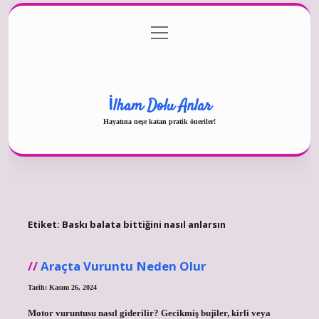
menüyü
Gizlilik Politikası
aç
Hakkımızda
Yasal Uyarı
İlham Dolu Anlar
Hayatına neşe katan pratik öneriler!
Etiket:
Baskı balata bittiğini nasıl anlarsın
Araçta Vuruntu Neden Olur
Tarih: Kasım 26, 2024
Motor vuruntusu nasıl giderilir? Gecikmiş bujiler, kirli veya