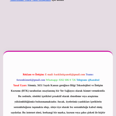
er güncel
Reklam ve İletişim:
E-mail:
backlinkpaneli@gmail.com
Teams:
forumhizmeti@gmail.com
Whatsapp: 0262 606 0 726
Telegram: @karabul
Yasal Uyarı:
Sitemiz, 5651 Sayılı Kanun gereğince Bilgi Teknolojileri ve İletişim
Kurumu (BTK) tarafından onaylanmış bir Yer Sağlayıcı olarak hizmet vermektedir.
Bu nedenle, sitedeki içerikleri proaktif olarak denetleme veya araştırma
yükümlülüğümüz bulunmamaktadır. Ancak, üyelerimiz yazdıkları içeriklerin
sorumluluğunu taşımakta olup, siteye üye olarak bu sorumluluğu kabul etmiş
sayılırlar. Bu internet sitesi, herhangi bir marka, kurum veya şahıs şirketi ile hiçbir