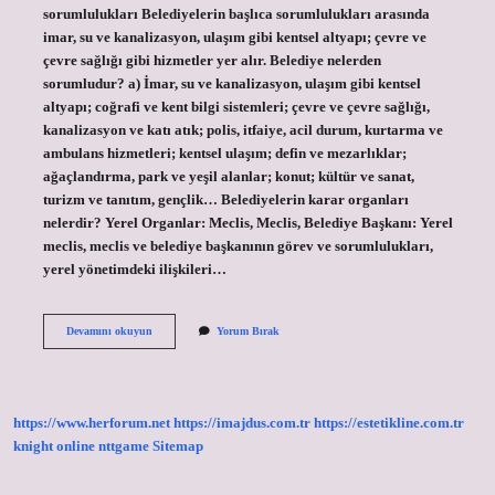
sorumlulukları Belediyelerin başlıca sorumlulukları arasında
imar, su ve kanalizasyon, ulaşım gibi kentsel altyapı; çevre ve
çevre sağlığı gibi hizmetler yer alır. Belediye nelerden
sorumludur? a) İmar, su ve kanalizasyon, ulaşım gibi kentsel
altyapı; coğrafi ve kent bilgi sistemleri; çevre ve çevre sağlığı,
kanalizasyon ve katı atık; polis, itfaiye, acil durum, kurtarma ve
ambulans hizmetleri; kentsel ulaşım; defin ve mezarlıklar;
ağaçlandırma, park ve yeşil alanlar; konut; kültür ve sanat,
turizm ve tanıtım, gençlik… Belediyelerin karar organları
nelerdir? Yerel Organlar: Meclis, Meclis, Belediye Başkanı: Yerel
meclis, meclis ve belediye başkanının görev ve sorumlulukları,
yerel yönetimdeki ilişkileri…
Belediyelerin
Devamını okuyun
Yorum Bırak
Zorunlu
Görevleri
Nelerdir
https://www.herforum.net
https://imajdus.com.tr
https://estetikline.com.tr
knight online
nttgame
Sitemap