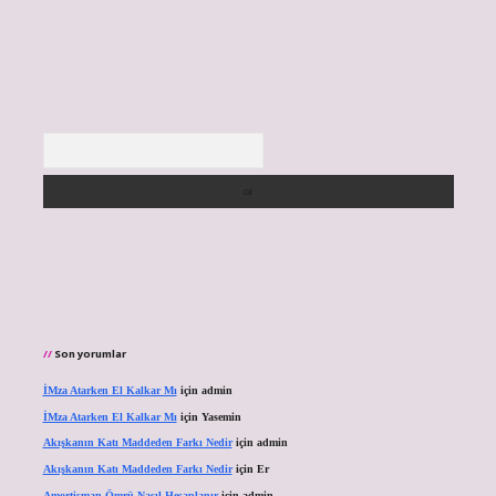
Arama
Son yorumlar
İMza Atarken El Kalkar Mı
için
admin
İMza Atarken El Kalkar Mı
için
Yasemin
Akışkanın Katı Maddeden Farkı Nedir
için
admin
Akışkanın Katı Maddeden Farkı Nedir
için
Er
Amortisman Ömrü Nasıl Hesaplanır
için
admin