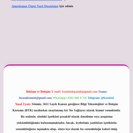
Amortisman Ömrü Nasıl Hesaplanır
için
admin
üncel
Reklam ve İletişim:
E-mail:
backlinkpaneli@gmail.com
Teams:
forumhizmeti@gmail.com
Whatsapp: 0262 606 0 726
Telegram: @karabul
Yasal Uyarı:
Sitemiz, 5651 Sayılı Kanun gereğince Bilgi Teknolojileri ve İletişim
Kurumu (BTK) tarafından onaylanmış bir Yer Sağlayıcı olarak hizmet vermektedir.
Bu nedenle, sitedeki içerikleri proaktif olarak denetleme veya araştırma
yükümlülüğümüz bulunmamaktadır. Ancak, üyelerimiz yazdıkları içeriklerin
sorumluluğunu taşımakta olup, siteye üye olarak bu sorumluluğu kabul etmiş