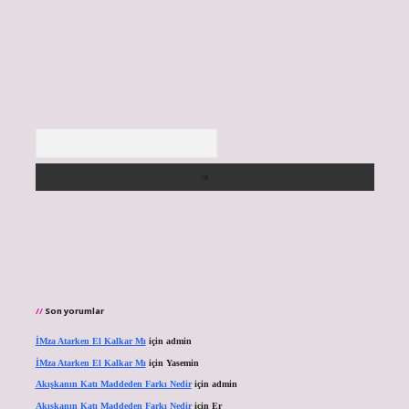
Arama
Son yorumlar
İMza Atarken El Kalkar Mı
için
admin
İMza Atarken El Kalkar Mı
için
Yasemin
Akışkanın Katı Maddeden Farkı Nedir
için
admin
Akışkanın Katı Maddeden Farkı Nedir
için
Er