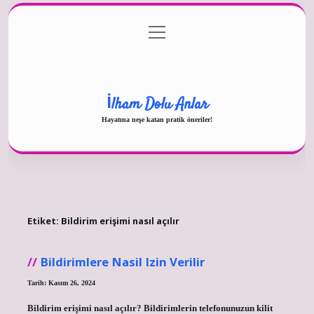
menüyü
Gizlilik Politikası
aç
Hakkımızda
Yasal Uyarı
İlham Dolu Anlar
Hayatına neşe katan pratik öneriler!
Etiket:
Bildirim erişimi nasıl açılır
Bildirimlere Nasil Izin Verilir
Tarih: Kasım 26, 2024
Bildirim erişimi nasıl açılır? Bildirimlerin telefonunuzun kilit