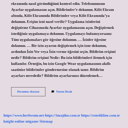
ekranında nasıl göründüğünü kontrol edin. Telefonunuzun
Ayarlar uygulamasını açın. Bildirimler’e dokunun. Kilit Ekranı
altında, Kilit Ekranında Bildirimler veya Kilit Ekranında’ya
dokunun. Erişim izni nasıl verilir? Uygulama izinlerini
değiştirme Cihazınızda Ayarlar uygulamasını açın. Değiştirmek
istediğiniz uygulamaya dokunun. Uygulamayı bulamıyorsanız
Tüm uygulamaları gör öğesine dokunun. … İzinler öğesine
dokunun. … Bir izin ayarını değiştirmek için izne dokunun,
ardından İzin Ver veya İzin verme öğesini seçin. Bildirim erişimi
nedir? Bildirim erişimi Nedir: Bu izin bildirimleri iletmek için
kullanılır. Örneğin, bu izin Google Wear uygulamasının akıllı
saatinize bildirimler göndermesine olanak tanır. Bildirim
ayarları nerededir? Bildirim ayarlarınızı düzenlemek…
Bildirimlere
Devamını okuyun
Yorum Bırak
Nasil
Izin
Verilir
https://www.herforum.net
https://imajdus.com.tr
https://estetikline.com.tr
knight online
nttgame
Sitemap