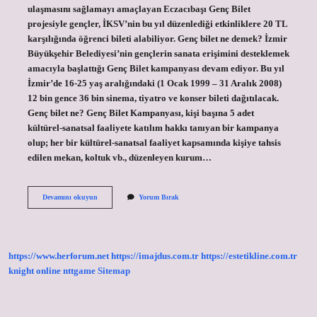
ulaşmasını sağlamayı amaçlayan Eczacıbaşı Genç Bilet
projesiyle gençler, İKSV’nin bu yıl düzenlediği etkinliklere 20 TL
karşılığında öğrenci bileti alabiliyor. Genç bilet ne demek? İzmir
Büyükşehir Belediyesi’nin gençlerin sanata erişimini desteklemek
amacıyla başlattığı Genç Bilet kampanyası devam ediyor. Bu yıl
İzmir’de 16-25 yaş aralığındaki (1 Ocak 1999 – 31 Aralık 2008)
12 bin gence 36 bin sinema, tiyatro ve konser bileti dağıtılacak.
Genç bilet ne? Genç Bilet Kampanyası, kişi başına 5 adet
kültürel-sanatsal faaliyete katılım hakkı tanıyan bir kampanya
olup; her bir kültürel-sanatsal faaliyet kapsamında kişiye tahsis
edilen mekan, koltuk vb., düzenleyen kurum…
Eczacıbaşı
Devamını okuyun
Yorum Bırak
Genç
Bilet
Ne
Demek
https://www.herforum.net
https://imajdus.com.tr
https://estetikline.com.tr
knight online
nttgame
Sitemap