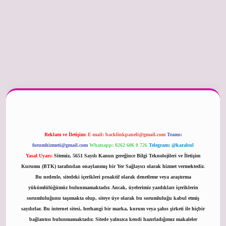
r güncel
Reklam ve İletişim:
E-mail:
backlinkpaneli@gmail.com
Teams:
forumhizmeti@gmail.com
Whatsapp: 0262 606 0 726
Telegram: @karabul
Yasal Uyarı:
Sitemiz, 5651 Sayılı Kanun gereğince Bilgi Teknolojileri ve İletişim
Kurumu (BTK) tarafından onaylanmış bir Yer Sağlayıcı olarak hizmet vermektedir.
Bu nedenle, sitedeki içerikleri proaktif olarak denetleme veya araştırma
yükümlülüğümüz bulunmamaktadır. Ancak, üyelerimiz yazdıkları içeriklerin
sorumluluğunu taşımakta olup, siteye üye olarak bu sorumluluğu kabul etmiş
sayılırlar. Bu internet sitesi, herhangi bir marka, kurum veya şahıs şirketi ile hiçbir
bağlantısı bulunmamaktadır. Sitede yalnızca kendi hazırladığımız makaleler