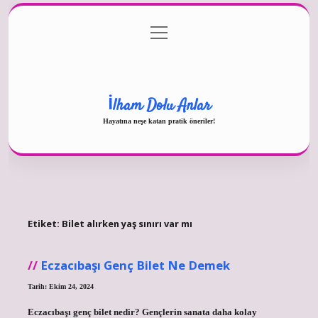
menüyü
Gizlilik Politikası
aç
Hakkımızda
Yasal Uyarı
İlham Dolu Anlar
Hayatına neşe katan pratik öneriler!
Etiket:
Bilet alırken yaş sınırı var mı
Eczacıbaşı Genç Bilet Ne Demek
Tarih: Ekim 24, 2024
Eczacıbaşı genç bilet nedir? Gençlerin sanata daha kolay