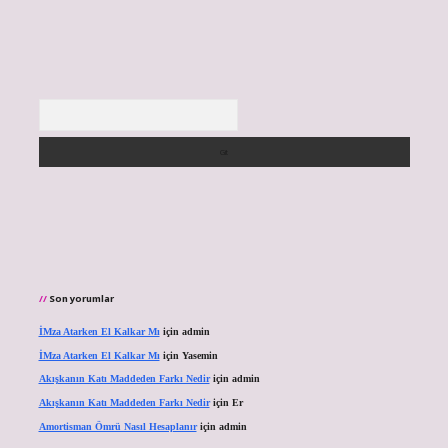
Arama
Son yorumlar
İMza Atarken El Kalkar Mı
için
admin
İMza Atarken El Kalkar Mı
için
Yasemin
Akışkanın Katı Maddeden Farkı Nedir
için
admin
Akışkanın Katı Maddeden Farkı Nedir
için
Er
Amortisman Ömrü Nasıl Hesaplanır
için
admin