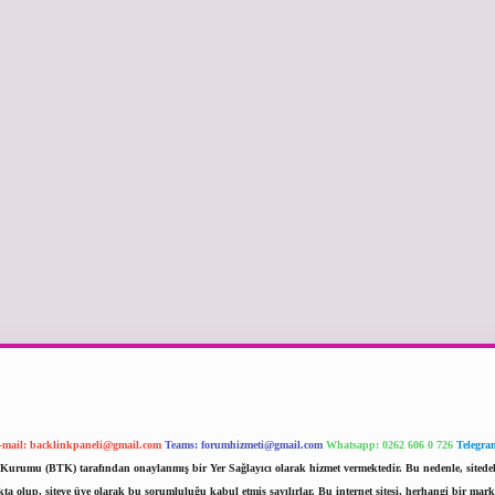
-mail:
backlinkpaneli@gmail.com
Teams:
forumhizmeti@gmail.com
Whatsapp: 0262 606 0 726
Telegra
im Kurumu (BTK) tarafından onaylanmış bir Yer Sağlayıcı olarak hizmet vermektedir. Bu nedenle, sited
 olup, siteye üye olarak bu sorumluluğu kabul etmiş sayılırlar. Bu internet sitesi, herhangi bir mark