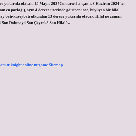
ece yukarıda olacak. 15 Mayıs 2024Cumartesi akşamı, 8 Haziran 2024’te,
ının en parlağı), ayın 4 derece üzerinde görünen ince, büyüyen bir hilal
 ay batı-kuzeybatı ufkundan 13 derece yukarıda olacak. Hilal ne zaman
2 Son Dolunay4 Son Çeyrek8 Son Hilal9…
.com.tr
knight online
nttgame
Sitemap