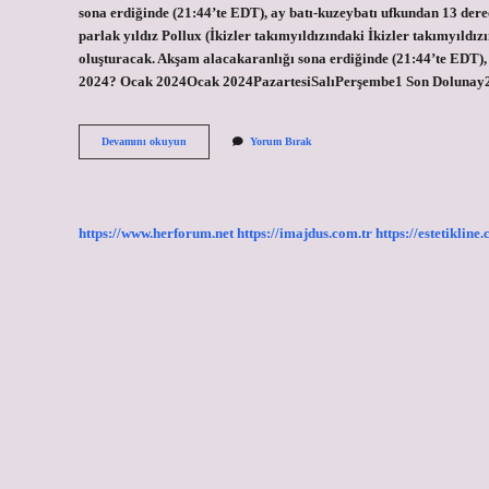
sona erdiğinde (21:44’te EDT), ay batı-kuzeybatı ufkundan 13 der
parlak yıldız Pollux (İkizler takımyıldızındaki İkizler takımyıldız
oluşturacak. Akşam alacakaranlığı sona erdiğinde (21:44’te EDT),
2024? Ocak 2024Ocak 2024PazartesiSalıPerşembe1 Son Dolunay
Hilal
Devamını okuyun
Yorum Bırak
Ne
Zaman
2024
Haziran
https://www.herforum.net
https://imajdus.com.tr
https://estetikline