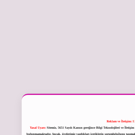
Reklam ve İletişim:
E
Yasal Uyarı:
Sitemiz, 5651 Sayılı Kanun gereğince Bilgi Teknolojileri ve İletiş
bulunmamaktadır. Ancak, üyelerimiz yazdıkları içeriklerin sorumluluğunu taşımakta