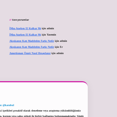
Son yorumlar
İMza Atarken El Kalkar Mı
için
admin
İMza Atarken El Kalkar Mı
için
Yasemin
Akışkanın Katı Maddeden Farkı Nedir
için
admin
Akışkanın Katı Maddeden Farkı Nedir
için
Er
Amortisman Ömrü Nasıl Hesaplanır
için
admin
m: @karabul
eki içerikleri proaktif olarak denetleme veya araştırma yükümlülüğümüz
a, kurum veya şahıs şirketi ile hiçbir bağlantısı bulunmamaktadır. Sitede