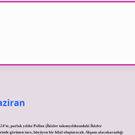
aziran
te, parlak yıldız Pollux (İkizler takımyıldızındaki İkizler
zerinde görünen ince, büyüyen bir hilal oluşturacak. Akşam alacakaranlığı