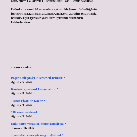
olup, siteye üye olarak bu sorumluluğu kabul etmiş sayılırlar.
Hukuka ve yasal düzenlemelere aykırı olduğunu düşündüğünüz
içerikleri,
backlinkpanelicomtr@gmail.com
adresine bildirmeniz
halinde, ilgili içerikler yasal süre içerisinde sitemizden
kaldırılacaktır.
Son Yazılar
Başarılı bir projenin kriterleri nelerdir ?
Ağustos 5, 2026
Karekök içine nasıl katsayı alınır ?
Ağustos 5, 2026
1 kuzu Fiyatı Ne Kadar ?
Ağustos 3, 2026
100 kusur ne demek ?
Ağustos 3, 2026
İhlâs hatmi yaparken abdest gerekir mi ?
Temmuz 30, 2026
1 yaşından sonra göz rengi değişir mi ?