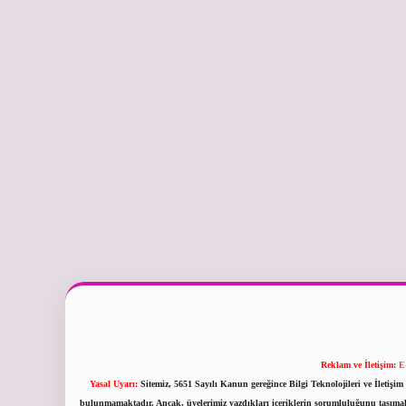
Reklam ve İletişim:
E
Yasal Uyarı:
Sitemiz, 5651 Sayılı Kanun gereğince Bilgi Teknolojileri ve İletiş
bulunmamaktadır. Ancak, üyelerimiz yazdıkları içeriklerin sorumluluğunu taşımakta