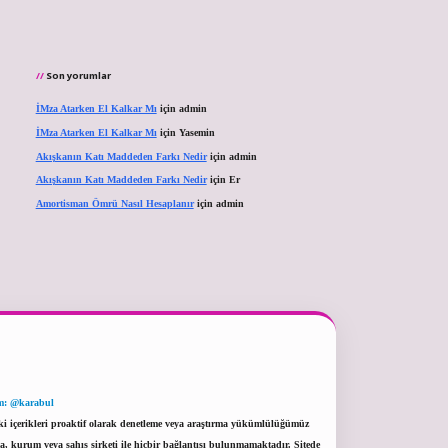
Son yorumlar
İMza Atarken El Kalkar Mı
için
admin
İMza Atarken El Kalkar Mı
için
Yasemin
Akışkanın Katı Maddeden Farkı Nedir
için
admin
Akışkanın Katı Maddeden Farkı Nedir
için
Er
Amortisman Ömrü Nasıl Hesaplanır
için
admin
m: @karabul
eki içerikleri proaktif olarak denetleme veya araştırma yükümlülüğümüz
a, kurum veya şahıs şirketi ile hiçbir bağlantısı bulunmamaktadır. Sitede