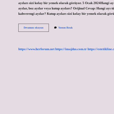
ayıları sizi kolay bir yemek olarak görüyor. 5 Ocak 2024Hangi ayı t
ayılar, boz ayılar veya kutup ayıları? Orijinal Cevap: Hangi ayı t
kahverengi ayılar? Kutup ayıları sizi kolay bir yemek olarak gör
Hangi
Devamını okuyun
Yorum Bırak
Ayı
Tehlikelidir
https://www.herforum.net
https://imajdus.com.tr
https://estetikline