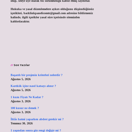
olup, siteye üye olarak bu sorumluluğu kabul etmiş sayılırlar.
Hukuka ve yasal düzenlemelere aykırı olduğunu düşündüğünüz
içerikleri,
backlinkpanelicomtr@gmail.com
adresine bildirmeniz
halinde, ilgili içerikler yasal süre içerisinde sitemizden
kaldırılacaktır.
Son Yazılar
Başarılı bir projenin kriterleri nelerdir ?
Ağustos 5, 2026
Karekök içine nasıl katsayı alınır ?
Ağustos 5, 2026
1 kuzu Fiyatı Ne Kadar ?
Ağustos 3, 2026
100 kusur ne demek ?
Ağustos 3, 2026
İhlâs hatmi yaparken abdest gerekir mi ?
Temmuz 30, 2026
1 yaşından sonra göz rengi değişir mi ?