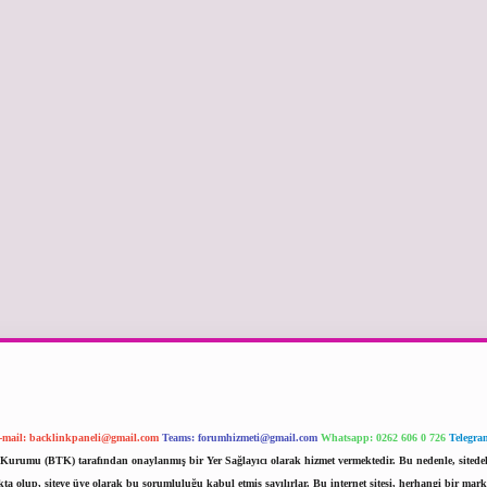
-mail:
backlinkpaneli@gmail.com
Teams:
forumhizmeti@gmail.com
Whatsapp: 0262 606 0 726
Telegra
im Kurumu (BTK) tarafından onaylanmış bir Yer Sağlayıcı olarak hizmet vermektedir. Bu nedenle, sited
 olup, siteye üye olarak bu sorumluluğu kabul etmiş sayılırlar. Bu internet sitesi, herhangi bir mark