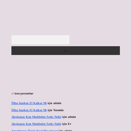
Arama
Son yorumlar
İMza Atarken El Kalkar Mı
için
admin
İMza Atarken El Kalkar Mı
için
Yasemin
Akışkanın Katı Maddeden Farkı Nedir
için
admin
Akışkanın Katı Maddeden Farkı Nedir
için
Er
Amortisman Ömrü Nasıl Hesaplanır
için
admin