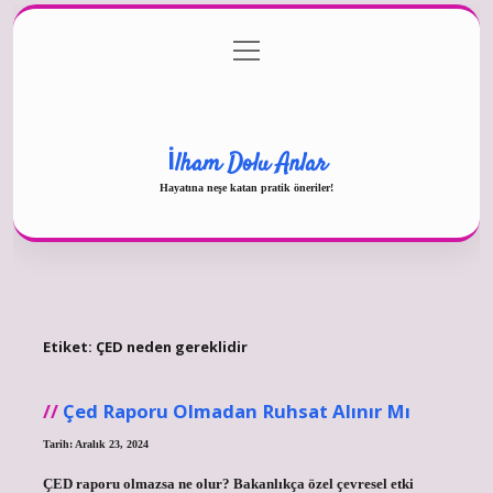
menüyü
Gizlilik Politikası
aç
Hakkımızda
Yasal Uyarı
İlham Dolu Anlar
Hayatına neşe katan pratik öneriler!
Etiket:
ÇED neden gereklidir
Çed Raporu Olmadan Ruhsat Alınır Mı
Tarih: Aralık 23, 2024
ÇED raporu olmazsa ne olur? Bakanlıkça özel çevresel etki