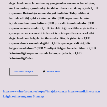
değerlendirmesi formatına uygun görülen kurum ve kuruluşlar,
özel formatın yayımlandığı tarihten itibaren on iki ay içinde ÇED
raporunu Bakanlığa sunmakla yükümlüdür. Talep edilmesi
halinde altı (6) aylık ek süre verilir. ÇED raporunun bu süre
içinde sunulmaması halinde ÇED prosedürü sonlandırılır. ÇED
raporu zorunlu mudur? ÇED Gerekli Değil sertifikası, şirketlerin
çevreye zarar vermesini önlemek için talep edilen çevresel etki
değerlendirme belgelerini ifade eder. Birçok şirket için ÇED
raporu almak zorunlu değildir. ÇED raporu gerekli değildir
belgesi nasıl alınır? ÇED Muafiyet Belgesi Nereden Alınır? ÇED
Yönetmeliği kapsamı dışında kalan projeler için ÇED
Yönetmeliği’nden…
Çed
Devamını okuyun
Yorum Bırak
Raporu
Olmadan
Ruhsat
Alınır
Mı
https://www.herforum.net
https://imajdus.com.tr
https://estetikline.com.tr
knight online
nttgame
Sitemap