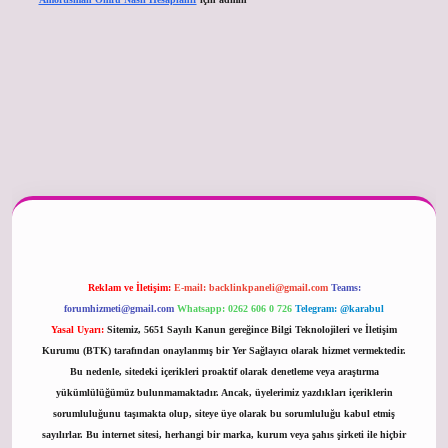
er güncel
Reklam ve İletişim:
E-mail:
backlinkpaneli@gmail.com
Teams:
forumhizmeti@gmail.com
Whatsapp: 0262 606 0 726
Telegram: @karabul
Yasal Uyarı:
Sitemiz, 5651 Sayılı Kanun gereğince Bilgi Teknolojileri ve İletişim
Kurumu (BTK) tarafından onaylanmış bir Yer Sağlayıcı olarak hizmet vermektedir.
Bu nedenle, sitedeki içerikleri proaktif olarak denetleme veya araştırma
yükümlülüğümüz bulunmamaktadır. Ancak, üyelerimiz yazdıkları içeriklerin
sorumluluğunu taşımakta olup, siteye üye olarak bu sorumluluğu kabul etmiş
sayılırlar. Bu internet sitesi, herhangi bir marka, kurum veya şahıs şirketi ile hiçbir