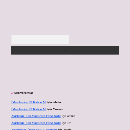
Arama
Son yorumlar
İMza Atarken El Kalkar Mı
için
admin
İMza Atarken El Kalkar Mı
için
Yasemin
Akışkanın Katı Maddeden Farkı Nedir
için
admin
Akışkanın Katı Maddeden Farkı Nedir
için
Er
Amortisman Ömrü Nasıl Hesaplanır
için
admin