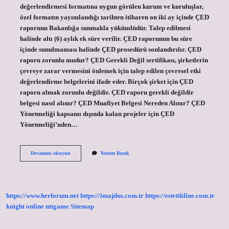
değerlendirmesi formatına uygun görülen kurum ve kuruluşlar,
özel formatın yayımlandığı tarihten itibaren on iki ay içinde ÇED
raporunu Bakanlığa sunmakla yükümlüdür. Talep edilmesi
halinde altı (6) aylık ek süre verilir. ÇED raporunun bu süre
içinde sunulmaması halinde ÇED prosedürü sonlandırılır. ÇED
raporu zorunlu mudur? ÇED Gerekli Değil sertifikası, şirketlerin
çevreye zarar vermesini önlemek için talep edilen çevresel etki
değerlendirme belgelerini ifade eder. Birçok şirket için ÇED
raporu almak zorunlu değildir. ÇED raporu gerekli değildir
belgesi nasıl alınır? ÇED Muafiyet Belgesi Nereden Alınır? ÇED
Yönetmeliği kapsamı dışında kalan projeler için ÇED
Yönetmeliği’nden…
Çed
Devamını okuyun
Yorum Bırak
Raporu
Olmadan
Ruhsat
Alınır
Mı
https://www.herforum.net
https://imajdus.com.tr
https://estetikline.com.tr
knight online
nttgame
Sitemap