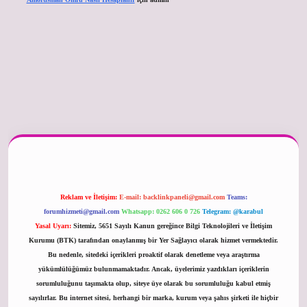
er güncel
Reklam ve İletişim:
E-mail:
backlinkpaneli@gmail.com
Teams:
forumhizmeti@gmail.com
Whatsapp: 0262 606 0 726
Telegram: @karabul
Yasal Uyarı:
Sitemiz, 5651 Sayılı Kanun gereğince Bilgi Teknolojileri ve İletişim
Kurumu (BTK) tarafından onaylanmış bir Yer Sağlayıcı olarak hizmet vermektedir.
Bu nedenle, sitedeki içerikleri proaktif olarak denetleme veya araştırma
yükümlülüğümüz bulunmamaktadır. Ancak, üyelerimiz yazdıkları içeriklerin
sorumluluğunu taşımakta olup, siteye üye olarak bu sorumluluğu kabul etmiş
sayılırlar. Bu internet sitesi, herhangi bir marka, kurum veya şahıs şirketi ile hiçbir