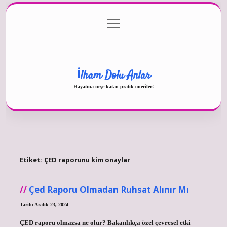
menüyü
Gizlilik Politikası
aç
Hakkımızda
Yasal Uyarı
İlham Dolu Anlar
Hayatına neşe katan pratik öneriler!
Etiket:
ÇED raporunu kim onaylar
Çed Raporu Olmadan Ruhsat Alınır Mı
Tarih: Aralık 23, 2024
ÇED raporu olmazsa ne olur? Bakanlıkça özel çevresel etki