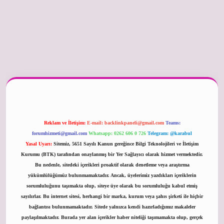
er güncel
Reklam ve İletişim:
E-mail:
backlinkpaneli@gmail.com
Teams:
forumhizmeti@gmail.com
Whatsapp: 0262 606 0 726
Telegram: @karabul
Yasal Uyarı:
Sitemiz, 5651 Sayılı Kanun gereğince Bilgi Teknolojileri ve İletişim
Kurumu (BTK) tarafından onaylanmış bir Yer Sağlayıcı olarak hizmet vermektedir.
Bu nedenle, sitedeki içerikleri proaktif olarak denetleme veya araştırma
yükümlülüğümüz bulunmamaktadır. Ancak, üyelerimiz yazdıkları içeriklerin
sorumluluğunu taşımakta olup, siteye üye olarak bu sorumluluğu kabul etmiş
sayılırlar. Bu internet sitesi, herhangi bir marka, kurum veya şahıs şirketi ile hiçbir
bağlantısı bulunmamaktadır. Sitede yalnızca kendi hazırladığımız makaleler
paylaşılmaktadır. Burada yer alan içerikler haber niteliği taşımamakta olup, gerçek