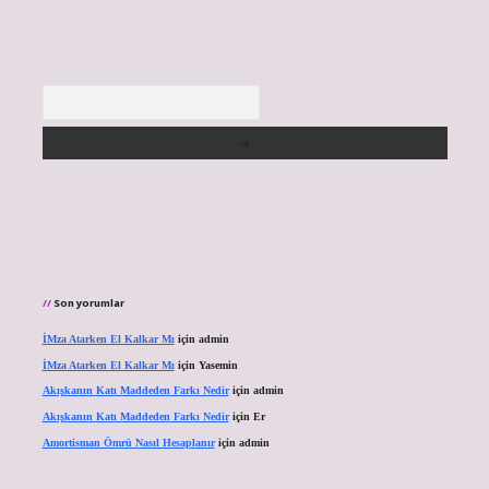
Arama
Son yorumlar
İMza Atarken El Kalkar Mı
için
admin
İMza Atarken El Kalkar Mı
için
Yasemin
Akışkanın Katı Maddeden Farkı Nedir
için
admin
Akışkanın Katı Maddeden Farkı Nedir
için
Er
Amortisman Ömrü Nasıl Hesaplanır
için
admin