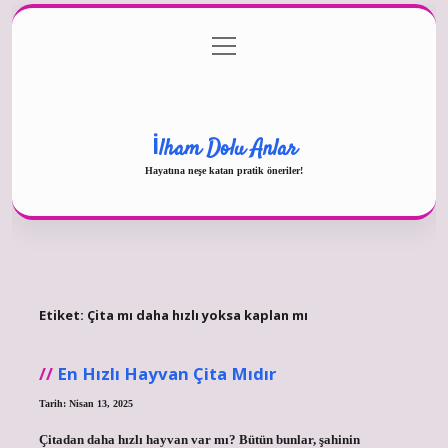
menüyü
Gizlilik Politikası
aç
Hakkımızda
Yasal Uyarı
İlham Dolu Anlar
Hayatına neşe katan pratik öneriler!
Etiket:
Çita mı daha hızlı yoksa kaplan mı
En Hızlı Hayvan Çita Mıdır
Tarih: Nisan 13, 2025
Çitadan daha hızlı hayvan var mı? Bütün bunlar, şahinin