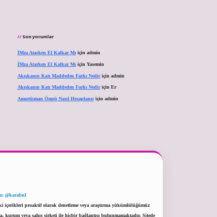
Son yorumlar
İMza Atarken El Kalkar Mı
için
admin
İMza Atarken El Kalkar Mı
için
Yasemin
Akışkanın Katı Maddeden Farkı Nedir
için
admin
Akışkanın Katı Maddeden Farkı Nedir
için
Er
Amortisman Ömrü Nasıl Hesaplanır
için
admin
m: @karabul
eki içerikleri proaktif olarak denetleme veya araştırma yükümlülüğümüz
a, kurum veya şahıs şirketi ile hiçbir bağlantısı bulunmamaktadır. Sitede