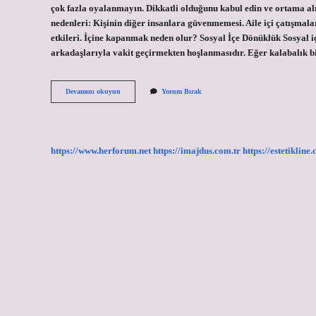
çok fazla oyalanmayın. Dikkatli olduğunu kabul edin ve ortama al
nedenleri: Kişinin diğer insanlara güvenmemesi. Aile içi çatışmal
etkileri. İçine kapanmak neden olur? Sosyal İçe Dönüklük Sosyal i
arkadaşlarıyla vakit geçirmekten hoşlanmasıdır. Eğer kalabalık b
Içine
Devamını okuyun
Yorum Bırak
Kapanık
Çocuğa
Nasıl
Yardım
Edilir
https://www.herforum.net
https://imajdus.com.tr
https://estetikline