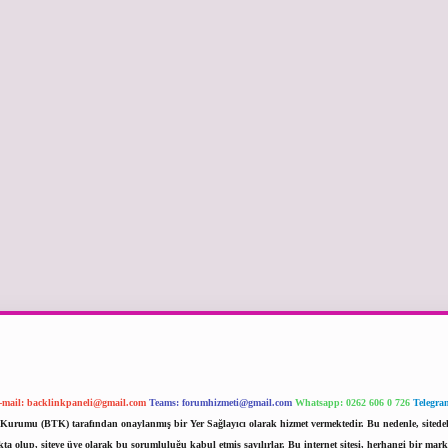
-mail:
backlinkpaneli@gmail.com
Teams:
forumhizmeti@gmail.com
Whatsapp: 0262 606 0 726
Telegra
im Kurumu (BTK) tarafından onaylanmış bir Yer Sağlayıcı olarak hizmet vermektedir. Bu nedenle, sited
 olup, siteye üye olarak bu sorumluluğu kabul etmiş sayılırlar. Bu internet sitesi, herhangi bir mark