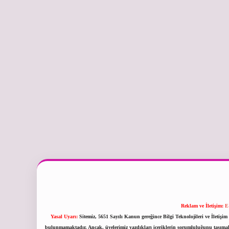
Reklam ve İletişim:
E
Yasal Uyarı:
Sitemiz, 5651 Sayılı Kanun gereğince Bilgi Teknolojileri ve İletiş
bulunmamaktadır. Ancak, üyelerimiz yazdıkları içeriklerin sorumluluğunu taşımakta