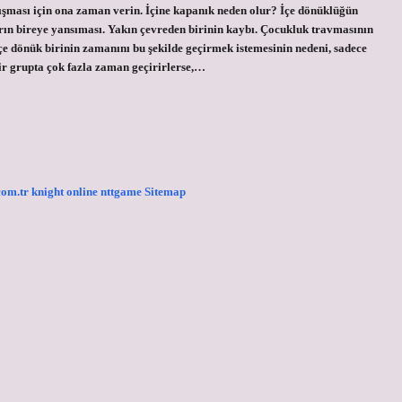
ışması için ona zaman verin. İçine kapanık neden olur? İçe dönüklüğün
arın bireye yansıması. Yakın çevreden birinin kaybı. Çocukluk travmasının
çe dönük birinin zamanını bu şekilde geçirmek istemesinin nedeni, sadece
ir grupta çok fazla zaman geçirirlerse,…
.com.tr
knight online
nttgame
Sitemap