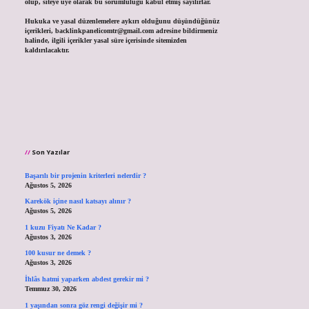
olup, siteye üye olarak bu sorumluluğu kabul etmiş sayılırlar.
Hukuka ve yasal düzenlemelere aykırı olduğunu düşündüğünüz
içerikleri,
backlinkpanelicomtr@gmail.com
adresine bildirmeniz
halinde, ilgili içerikler yasal süre içerisinde sitemizden
kaldırılacaktır.
Son Yazılar
Başarılı bir projenin kriterleri nelerdir ?
Ağustos 5, 2026
Karekök içine nasıl katsayı alınır ?
Ağustos 5, 2026
1 kuzu Fiyatı Ne Kadar ?
Ağustos 3, 2026
100 kusur ne demek ?
Ağustos 3, 2026
İhlâs hatmi yaparken abdest gerekir mi ?
Temmuz 30, 2026
1 yaşından sonra göz rengi değişir mi ?