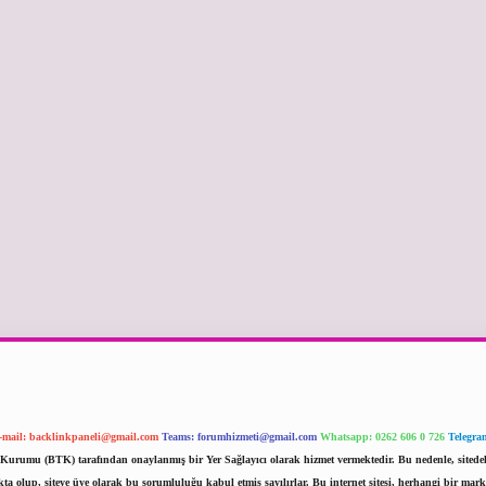
-mail:
backlinkpaneli@gmail.com
Teams:
forumhizmeti@gmail.com
Whatsapp: 0262 606 0 726
Telegra
im Kurumu (BTK) tarafından onaylanmış bir Yer Sağlayıcı olarak hizmet vermektedir. Bu nedenle, sited
 olup, siteye üye olarak bu sorumluluğu kabul etmiş sayılırlar. Bu internet sitesi, herhangi bir mark