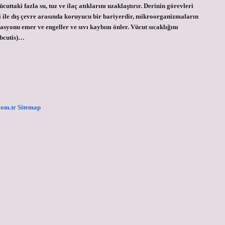
uttaki fazla su, tuz ve ilaç atıklarını uzaklaştırır. Derinin görevleri
işi ile dış çevre arasında koruyucu bir bariyerdir, mikroorganizmaların
asyonu emer ve engeller ve sıvı kaybını önler. Vücut sıcaklığını
ubcutis)…
.com.tr
Sitemap