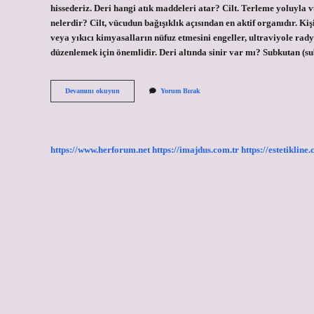
hissederiz. Deri hangi atık maddeleri atar? Cilt. Terleme yoluyla vüc
nelerdir? Cilt, vücudun bağışıklık açısından en aktif organıdır. K
veya yıkıcı kimyasalların nüfuz etmesini engeller, ultraviyole rady
düzenlemek için önemlidir. Deri altında sinir var mı? Subkutan (s
Deri
Devamını okuyun
Yorum Bırak
Hangi
Maddeleri
Atar
https://www.herforum.net
https://imajdus.com.tr
https://estetikline