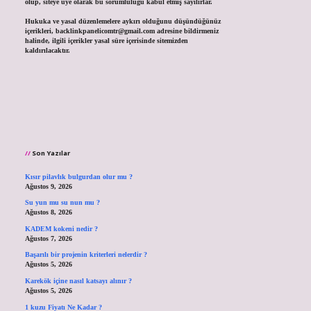
olup, siteye üye olarak bu sorumluluğu kabul etmiş sayılırlar.
Hukuka ve yasal düzenlemelere aykırı olduğunu düşündüğünüz
içerikleri,
backlinkpanelicomtr@gmail.com
adresine bildirmeniz
halinde, ilgili içerikler yasal süre içerisinde sitemizden
kaldırılacaktır.
Son Yazılar
Kısır pilavlık bulgurdan olur mu ?
Ağustos 9, 2026
Su yun mu su nun mu ?
Ağustos 8, 2026
KADEM kokeni nedir ?
Ağustos 7, 2026
Başarılı bir projenin kriterleri nelerdir ?
Ağustos 5, 2026
Karekök içine nasıl katsayı alınır ?
Ağustos 5, 2026
1 kuzu Fiyatı Ne Kadar ?