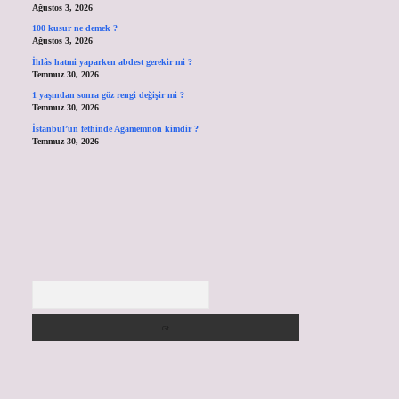
Ağustos 3, 2026
100 kusur ne demek ?
Ağustos 3, 2026
İhlâs hatmi yaparken abdest gerekir mi ?
Temmuz 30, 2026
1 yaşından sonra göz rengi değişir mi ?
Temmuz 30, 2026
İstanbul’un fethinde Agamemnon kimdir ?
Temmuz 30, 2026
Arama