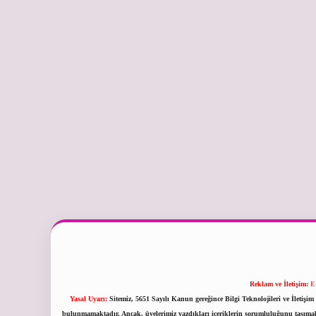
Reklam ve İletişim:
E
Yasal Uyarı:
Sitemiz, 5651 Sayılı Kanun gereğince Bilgi Teknolojileri ve İletiş
bulunmamaktadır. Ancak, üyelerimiz yazdıkları içeriklerin sorumluluğunu taşımakta