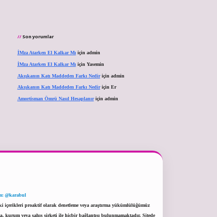
Son yorumlar
İMza Atarken El Kalkar Mı
için
admin
İMza Atarken El Kalkar Mı
için
Yasemin
Akışkanın Katı Maddeden Farkı Nedir
için
admin
Akışkanın Katı Maddeden Farkı Nedir
için
Er
Amortisman Ömrü Nasıl Hesaplanır
için
admin
m: @karabul
eki içerikleri proaktif olarak denetleme veya araştırma yükümlülüğümüz
a, kurum veya şahıs şirketi ile hiçbir bağlantısı bulunmamaktadır. Sitede