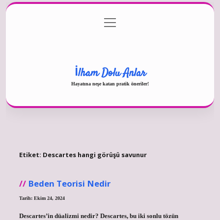
menüyü
Gizlilik Politikası
aç
Hakkımızda
Yasal Uyarı
İlham Dolu Anlar
Hayatına neşe katan pratik öneriler!
Etiket:
Descartes hangi görüşü savunur
Beden Teorisi Nedir
Tarih: Ekim 24, 2024
Descartes’in düalizmi nedir? Descartes, bu iki sonlu tözün