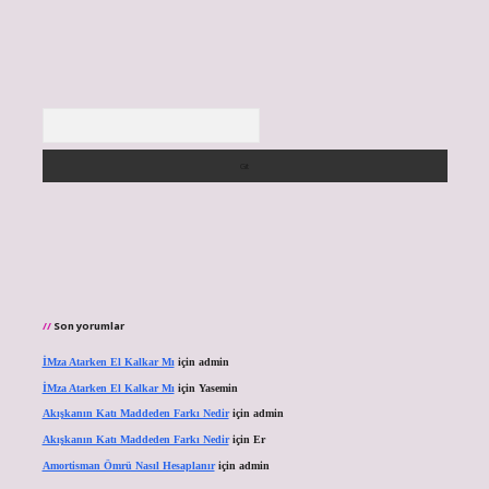
Arama
Son yorumlar
İMza Atarken El Kalkar Mı
için
admin
İMza Atarken El Kalkar Mı
için
Yasemin
Akışkanın Katı Maddeden Farkı Nedir
için
admin
Akışkanın Katı Maddeden Farkı Nedir
için
Er
Amortisman Ömrü Nasıl Hesaplanır
için
admin