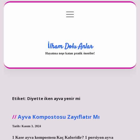
menüyü
Gizlilik Politikası
aç
Hakkımızda
Yasal Uyarı
İlham Dolu Anlar
Hayatına neşe katan pratik öneriler!
Etiket:
Diyette iken ayva yenir mi
Ayva Kompostosu Zayıflatır Mı
Tarih: Kasım 3, 2024
1 Kase ayva kompostosu Kaç Kaloridir? 1 porsiyon ayva