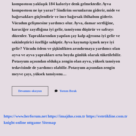
kompostosu yaklaşık 184 kaloriye denk gelmektedir. Ayva
kompostosu ne işe yarar? Sindirim sorunlarını giderir, mide ve
bağırsakları güçlendirir ve ince bağırsak iltihabını giderir.
Vücudun gelişmesine yardımcı olur. Ayva, damar sertliğine,
karaciğer zayıflığına iyi gelir, tansiyonu düşürür ve safrayı
düzenler. Yapraklarından yapılan çay kalp ağrısına iyi gelir ve
sakinleştirici özelliğe sahiptir. Ayva kaynatıp içmek neye iyi
gelir? Vücudu ödem ve şişkinlikten arındırmaya yardımcı olan
ayva ve ayva yaprakları orta boyda günlük olarak tüketilebilir.
Potasyum açısından oldukça zengin olan ayva, yüksek tansiyon
tedavisinde de yardımcı olabilir. Potasyum açısından zengin
meyve çayı, yüksek tansiyonu…
Ayva
Devamını okuyun
Yorum Bırak
Kompostosu
Zayıflatır
Mı
https://www.herforum.net
https://imajdus.com.tr
https://estetikline.com.tr
knight online
nttgame
Sitemap