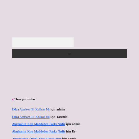
Arama
Son yorumlar
İMza Atarken El Kalkar Mı
için
admin
İMza Atarken El Kalkar Mı
için
Yasemin
Akışkanın Katı Maddeden Farkı Nedir
için
admin
Akışkanın Katı Maddeden Farkı Nedir
için
Er
Amortisman Ömrü Nasıl Hesaplanır
için
admin