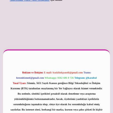
er güncel
Reklam ve İletişim:
E-mail:
backlinkpaneli@gmail.com
Teams:
forumhizmeti@gmail.com
Whatsapp: 0262 606 0 726
Telegram: @karabul
Yasal Uyarı:
Sitemiz, 5651 Sayılı Kanun gereğince Bilgi Teknolojileri ve İletişim
Kurumu (BTK) tarafından onaylanmış bir Yer Sağlayıcı olarak hizmet vermektedir.
Bu nedenle, sitedeki içerikleri proaktif olarak denetleme veya araştırma
yükümlülüğümüz bulunmamaktadır. Ancak, üyelerimiz yazdıkları içeriklerin
sorumluluğunu taşımakta olup, siteye üye olarak bu sorumluluğu kabul etmiş
sayılırlar. Bu internet sitesi, herhangi bir marka, kurum veya şahıs şirketi ile hiçbir