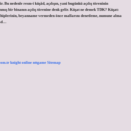
. Bu nedenle resm-i küşâd, açılışın, yani bugünkü açılış töreninin
anmış bir binanın açılış törenine denk gelir. Küşat ne demek TDK? Küşat:
sahiplerinin, beyanname vermeden önce mallarını denetleme, numune alma
şad…
.com.tr
knight online
nttgame
Sitemap