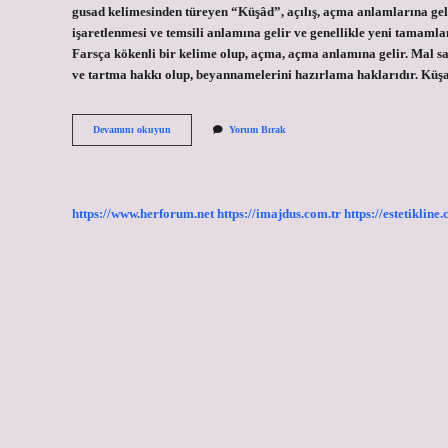
gusad kelimesinden türeyen “Küşâd”, açılış, açma anlamlarına gelir
işaretlenmesi ve temsili anlamına gelir ve genellikle yeni tamaml
Farsça kökenli bir kelime olup, açma, açma anlamına gelir. Mal 
ve tartma hakkı olup, beyannamelerini hazırlama haklarıdır. Kü
Resmi
Devamını okuyun
Yorum Bırak
Küşad
Ne
Demek
https://www.herforum.net
https://imajdus.com.tr
https://estetikline