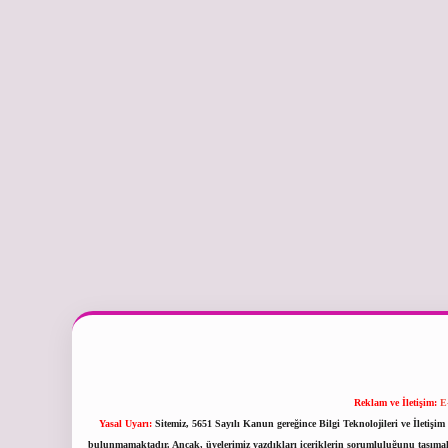
Reklam ve İletişim:
E
Yasal Uyarı:
Sitemiz, 5651 Sayılı Kanun gereğince Bilgi Teknolojileri ve İletiş
bulunmamaktadır. Ancak, üyelerimiz yazdıkları içeriklerin sorumluluğunu taşımakta