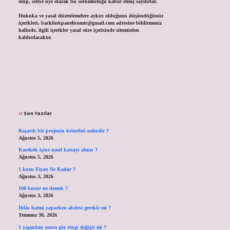
olup, siteye üye olarak bu sorumluluğu kabul etmiş sayılırlar.
Hukuka ve yasal düzenlemelere aykırı olduğunu düşündüğünüz
içerikleri,
backlinkpanelicomtr@gmail.com
adresine bildirmeniz
halinde, ilgili içerikler yasal süre içerisinde sitemizden
kaldırılacaktır.
Son Yazılar
Başarılı bir projenin kriterleri nelerdir ?
Ağustos 5, 2026
Karekök içine nasıl katsayı alınır ?
Ağustos 5, 2026
1 kuzu Fiyatı Ne Kadar ?
Ağustos 3, 2026
100 kusur ne demek ?
Ağustos 3, 2026
İhlâs hatmi yaparken abdest gerekir mi ?
Temmuz 30, 2026
1 yaşından sonra göz rengi değişir mi ?