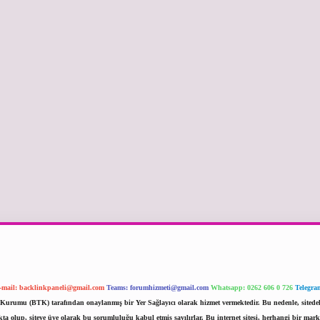
-mail:
backlinkpaneli@gmail.com
Teams:
forumhizmeti@gmail.com
Whatsapp: 0262 606 0 726
Telegra
im Kurumu (BTK) tarafından onaylanmış bir Yer Sağlayıcı olarak hizmet vermektedir. Bu nedenle, sited
 olup, siteye üye olarak bu sorumluluğu kabul etmiş sayılırlar. Bu internet sitesi, herhangi bir mark