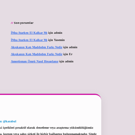
Son yorumlar
İMza Atarken El Kalkar Mı
için
admin
İMza Atarken El Kalkar Mı
için
Yasemin
Akışkanın Katı Maddeden Farkı Nedir
için
admin
Akışkanın Katı Maddeden Farkı Nedir
için
Er
Amortisman Ömrü Nasıl Hesaplanır
için
admin
m: @karabul
eki içerikleri proaktif olarak denetleme veya araştırma yükümlülüğümüz
a, kurum veya şahıs şirketi ile hiçbir bağlantısı bulunmamaktadır. Sitede