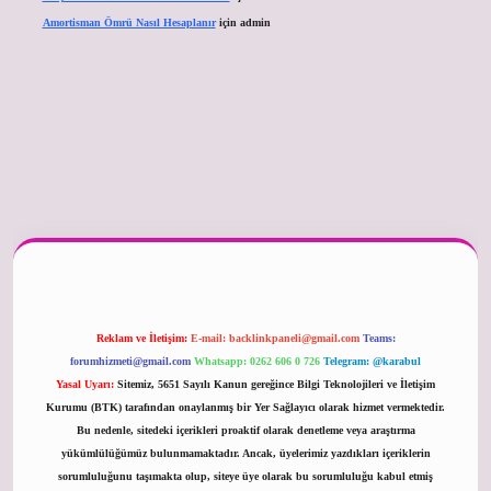
Amortisman Ömrü Nasıl Hesaplanır
için
admin
er güncel
Reklam ve İletişim:
E-mail:
backlinkpaneli@gmail.com
Teams:
forumhizmeti@gmail.com
Whatsapp: 0262 606 0 726
Telegram: @karabul
Yasal Uyarı:
Sitemiz, 5651 Sayılı Kanun gereğince Bilgi Teknolojileri ve İletişim
Kurumu (BTK) tarafından onaylanmış bir Yer Sağlayıcı olarak hizmet vermektedir.
Bu nedenle, sitedeki içerikleri proaktif olarak denetleme veya araştırma
yükümlülüğümüz bulunmamaktadır. Ancak, üyelerimiz yazdıkları içeriklerin
sorumluluğunu taşımakta olup, siteye üye olarak bu sorumluluğu kabul etmiş