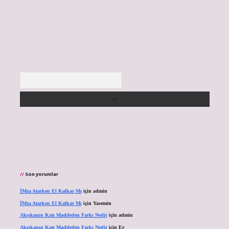
Arama
Son yorumlar
İMza Atarken El Kalkar Mı
için
admin
İMza Atarken El Kalkar Mı
için
Yasemin
Akışkanın Katı Maddeden Farkı Nedir
için
admin
Akışkanın Katı Maddeden Farkı Nedir
için
Er