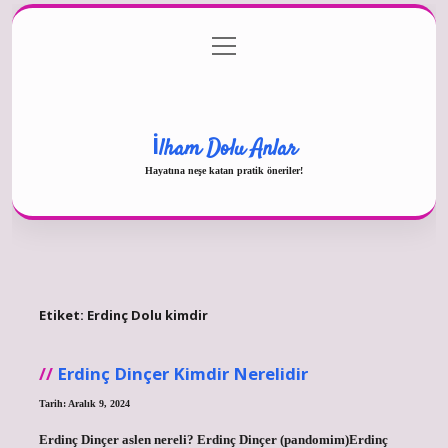
menüyü
Gizlilik Politikası
aç
Hakkımızda
Yasal Uyarı
İlham Dolu Anlar
Hayatına neşe katan pratik öneriler!
Etiket:
Erdinç Dolu kimdir
Erdinç Dinçer Kimdir Nerelidir
Tarih: Aralık 9, 2024
Erdinç Dinçer aslen nereli? Erdinç Dinçer (pandomim)Erdinç