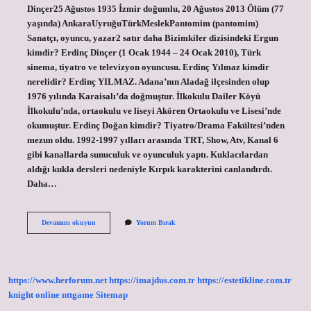
Dinçer25 Ağustos 1935 İzmir doğumlu, 20 Ağustos 2013 Ölüm (77
yaşında) AnkaraUyruğuTürkMeslekPantomim (pantomim)
Sanatçı, oyuncu, yazar2 satır daha Bizimkiler dizisindeki Ergun
kimdir? Erdinç Dinçer (1 Ocak 1944 – 24 Ocak 2010), Türk
sinema, tiyatro ve televizyon oyuncusu. Erdinç Yılmaz kimdir
nerelidir? Erdinç YILMAZ. Adana’nın Aladağ ilçesinden olup
1976 yılında Karaisalı’da doğmuştur. İlkokulu Dailer Köyü
İlkokulu’nda, ortaokulu ve liseyi Akören Ortaokulu ve Lisesi’nde
okumuştur. Erdinç Doğan kimdir? Tiyatro/Drama Fakültesi’nden
mezun oldu. 1992-1997 yılları arasında TRT, Show, Atv, Kanal 6
gibi kanallarda sunuculuk ve oyunculuk yaptı. Kuklacılardan
aldığı kukla dersleri nedeniyle Kırpık karakterini canlandırdı.
Daha…
Erdinç
Devamını okuyun
Yorum Bırak
Dinçer
Kimdir
Nerelidir
https://www.herforum.net
https://imajdus.com.tr
https://estetikline.com.tr
knight online
nttgame
Sitemap