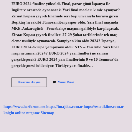
EURO 2024 finaline yükseldi. Final, pazar günü İspanya ile
İngiltere arasında oynanacak. Yari final macları kimle oynuyor?
Ziraat Kupası çeyrek finalinde seri başı unvanıyla kuraya giren
Beşiktaş’ın rakibi Tümosan Konyaspor oldu. Yarı final maçında
MKE, Ankaragücü – Fenerbahçe maçının galibiyle karşılaşacak.
Ziraat Kupası çeyrek finalleri 27-29 Şubat tarihlerinde tek maç
eleme usulüyle oynanacak. Şampiyon kim oldu 2024? İspanya,
EURO 2024 Avrupa Şampiyonu oldu! NTV – YouTube. Yarı final
maçı ne zaman 2024? EURO 2024 yarı finalleri ne zaman
gerçekleşecek? EURO 2024 yarı finallerinin 9 ve 10 Temmuz’da
gerçekleşmesi bekleniyor. Türkiye yarı finalde…
Yari
Devamını okuyun
Yorum Bırak
Finalde
Kim
Kaldı
Futbol
2024
https://www.herforum.net
https://imajdus.com.tr
https://estetikline.com.tr
knight online
nttgame
Sitemap