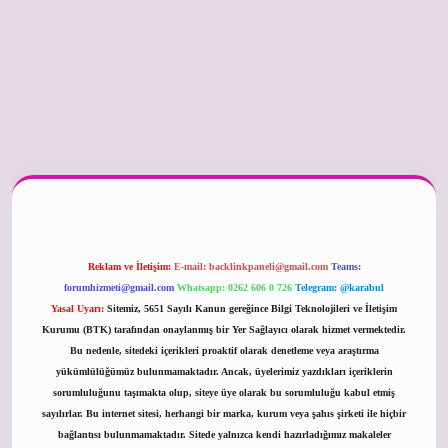
er güncel
Reklam ve İletişim:
E-mail:
backlinkpaneli@gmail.com
Teams:
forumhizmeti@gmail.com
Whatsapp: 0262 606 0 726
Telegram: @karabul
Yasal Uyarı:
Sitemiz, 5651 Sayılı Kanun gereğince Bilgi Teknolojileri ve İletişim
Kurumu (BTK) tarafından onaylanmış bir Yer Sağlayıcı olarak hizmet vermektedir.
Bu nedenle, sitedeki içerikleri proaktif olarak denetleme veya araştırma
yükümlülüğümüz bulunmamaktadır. Ancak, üyelerimiz yazdıkları içeriklerin
sorumluluğunu taşımakta olup, siteye üye olarak bu sorumluluğu kabul etmiş
sayılırlar. Bu internet sitesi, herhangi bir marka, kurum veya şahıs şirketi ile hiçbir
bağlantısı bulunmamaktadır. Sitede yalnızca kendi hazırladığımız makaleler