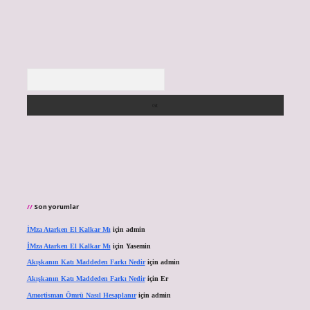
Arama
Son yorumlar
İMza Atarken El Kalkar Mı
için
admin
İMza Atarken El Kalkar Mı
için
Yasemin
Akışkanın Katı Maddeden Farkı Nedir
için
admin
Akışkanın Katı Maddeden Farkı Nedir
için
Er
Amortisman Ömrü Nasıl Hesaplanır
için
admin