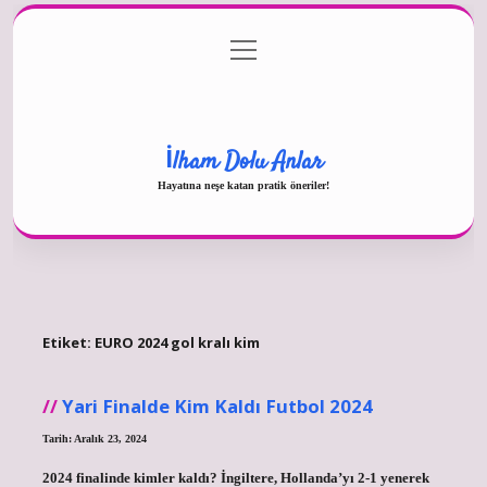
menüyü
Gizlilik Politikası
aç
Hakkımızda
Yasal Uyarı
İlham Dolu Anlar
Hayatına neşe katan pratik öneriler!
Etiket:
EURO 2024 gol kralı kim
Yari Finalde Kim Kaldı Futbol 2024
Tarih: Aralık 23, 2024
2024 finalinde kimler kaldı? İngiltere, Hollanda’yı 2-1 yenerek