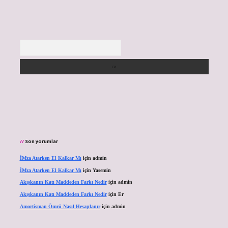
Arama
Son yorumlar
İMza Atarken El Kalkar Mı
için
admin
İMza Atarken El Kalkar Mı
için
Yasemin
Akışkanın Katı Maddeden Farkı Nedir
için
admin
Akışkanın Katı Maddeden Farkı Nedir
için
Er
Amortisman Ömrü Nasıl Hesaplanır
için
admin