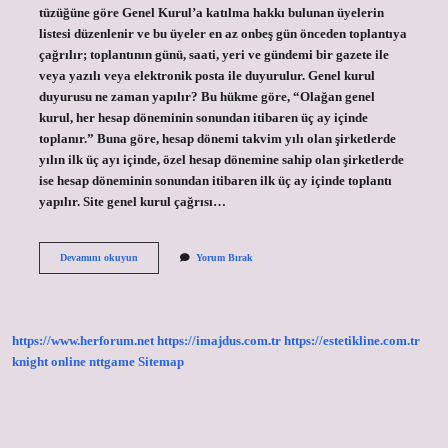
tüzüğüne göre Genel Kurul’a katılma hakkı bulunan üyelerin
listesi düzenlenir ve bu üyeler en az onbeş gün önceden toplantıya
çağrılır; toplantının günü, saati, yeri ve gündemi bir gazete ile
veya yazılı veya elektronik posta ile duyurulur. Genel kurul
duyurusu ne zaman yapılır? Bu hükme göre, “Olağan genel
kurul, her hesap döneminin sonundan itibaren üç ay içinde
toplanır.” Buna göre, hesap dönemi takvim yılı olan şirketlerde
yılın ilk üç ayı içinde, özel hesap dönemine sahip olan şirketlerde
ise hesap döneminin sonundan itibaren ilk üç ay içinde toplantı
yapılır. Site genel kurul çağrısı…
Genel
Devamını okuyun
Yorum Bırak
Kurul
Çağrısı
Kaç
Gün
Önce
https://www.herforum.net
https://imajdus.com.tr
https://estetikline.com.tr
Yapılır
knight online
nttgame
Sitemap