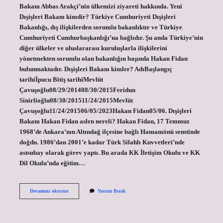
Bakanı Abbas Arakçi’nin ülkemizi ziyareti hakkında. Yeni
Dışişleri Bakanı kimdir? Türkiye Cumhuriyeti Dışişleri
Bakanlığı, dış ilişkilerden sorumlu bakanlıktır ve Türkiye
Cumhuriyeti Cumhurbaşkanlığı’na bağlıdır. Şu anda Türkiye’nin
diğer ülkeler ve uluslararası kuruluşlarla ilişkilerini
yönetmekten sorumlu olan bakanlığın başında Hakan Fidan
bulunmaktadır. Dışişleri Bakanı kimler? AdıBaşlangıç ​​
tarihiİpucu Bitiş tarihiMevlüt
Çavuşoğlu08/29/201408/30/2015Feridun
Sinirlioğlu08/30/201511/24/2015Mevlüt
Çavuşoğlu11/24/201506/05/2023Hakan Fidan05/06. Dışişleri
Bakanı Hakan Fidan aslen nereli? Hakan Fidan, 17 Temmuz
1968’de Ankara’nın Altındağ ilçesine bağlı Hamamönü semtinde
doğdu. 1986’dan 2001’e kadar Türk Silahlı Kuvvetleri’nde
astsubay olarak görev yaptı. Bu arada KK İletişim Okulu ve KK
Dil Okulu’nda eğitim…
Dış
Devamını okuyun
Yorum Bırak
Işleri
Bakanı
Kim
Olacak