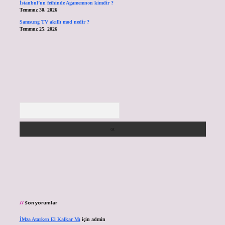
İstanbul’un fethinde Agamemnon kimdir ?
Temmuz 30, 2026
Samsung TV akıllı mod nedir ?
Temmuz 25, 2026
Arama
Son yorumlar
İMza Atarken El Kalkar Mı
için
admin