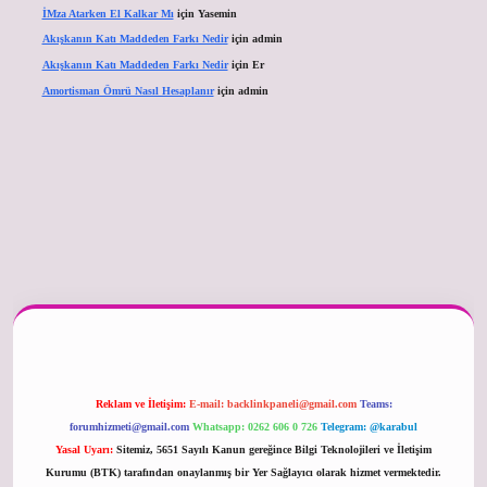
İMza Atarken El Kalkar Mı
için
Yasemin
Akışkanın Katı Maddeden Farkı Nedir
için
admin
Akışkanın Katı Maddeden Farkı Nedir
için
Er
Amortisman Ömrü Nasıl Hesaplanır
için
admin
er güncel
Reklam ve İletişim:
E-mail:
backlinkpaneli@gmail.com
Teams:
forumhizmeti@gmail.com
Whatsapp: 0262 606 0 726
Telegram: @karabul
Yasal Uyarı:
Sitemiz, 5651 Sayılı Kanun gereğince Bilgi Teknolojileri ve İletişim
Kurumu (BTK) tarafından onaylanmış bir Yer Sağlayıcı olarak hizmet vermektedir.