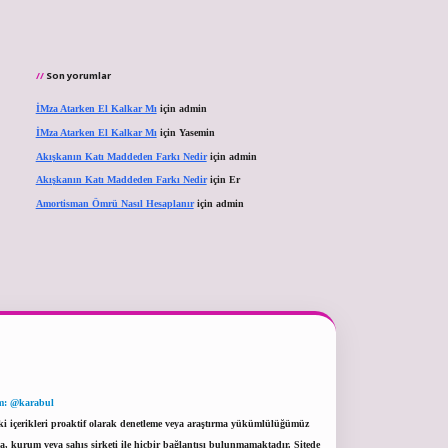
Son yorumlar
İMza Atarken El Kalkar Mı
için
admin
İMza Atarken El Kalkar Mı
için
Yasemin
Akışkanın Katı Maddeden Farkı Nedir
için
admin
Akışkanın Katı Maddeden Farkı Nedir
için
Er
Amortisman Ömrü Nasıl Hesaplanır
için
admin
m: @karabul
eki içerikleri proaktif olarak denetleme veya araştırma yükümlülüğümüz
a, kurum veya şahıs şirketi ile hiçbir bağlantısı bulunmamaktadır. Sitede