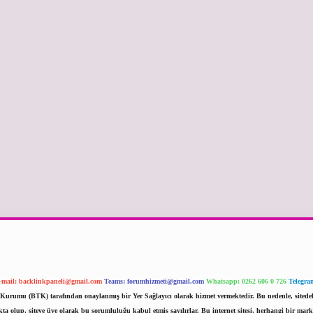
-mail:
backlinkpaneli@gmail.com
Teams:
forumhizmeti@gmail.com
Whatsapp: 0262 606 0 726
Telegra
im Kurumu (BTK) tarafından onaylanmış bir Yer Sağlayıcı olarak hizmet vermektedir. Bu nedenle, sited
 olup, siteye üye olarak bu sorumluluğu kabul etmiş sayılırlar. Bu internet sitesi, herhangi bir mark