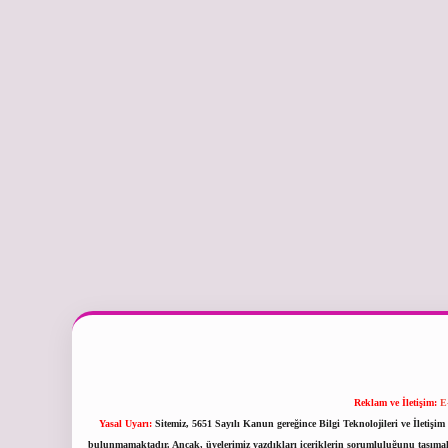
Reklam ve İletişim:
E
Yasal Uyarı:
Sitemiz, 5651 Sayılı Kanun gereğince Bilgi Teknolojileri ve İletiş
bulunmamaktadır. Ancak, üyelerimiz yazdıkları içeriklerin sorumluluğunu taşımakta