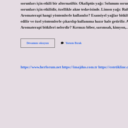
sorunları için etkili bir alternatiftir. Okaliptüs yağı: Solunum sorun
sorunları için etkilidir, özellikle akne tedavisinde. Limon yağı: Ruh 
Aromaterapi hangi yöntemlerle kullanılır? Esansiyel yağlar bitki
edilir ve özel yöntemlerle çıkarılıp kullanıma hazır hale getirilir
Aromaterapi bitkileri nelerdir? Kırmızı biber, sarımsak, kimyon
Aromaterapi
Devamını okuyun
Yorum Bırak
Çeşitleri
Nelerdir
https://www.herforum.net
https://imajdus.com.tr
https://estetikline