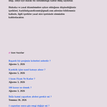
olup, siteye üye olarak bu sorumluluğu kabul etmiş sayılırlar.
Hukuka ve yasal düzenlemelere aykırı olduğunu düşündüğünüz
içerikleri,
backlinkpanelicomtr@gmail.com
adresine bildirmeniz
halinde, ilgili içerikler yasal süre içerisinde sitemizden
kaldırılacaktır.
Son Yazılar
Başarılı bir projenin kriterleri nelerdir ?
Ağustos 5, 2026
Karekök içine nasıl katsayı alınır ?
Ağustos 5, 2026
1 kuzu Fiyatı Ne Kadar ?
Ağustos 3, 2026
100 kusur ne demek ?
Ağustos 3, 2026
İhlâs hatmi yaparken abdest gerekir mi ?
Temmuz 30, 2026
1 yaşından sonra göz rengi değişir mi ?