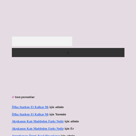
Arama
Son yorumlar
İMza Atarken El Kalkar Mı
için
admin
İMza Atarken El Kalkar Mı
için
Yasemin
Akışkanın Katı Maddeden Farkı Nedir
için
admin
Akışkanın Katı Maddeden Farkı Nedir
için
Er
Amortisman Ömrü Nasıl Hesaplanır
için
admin