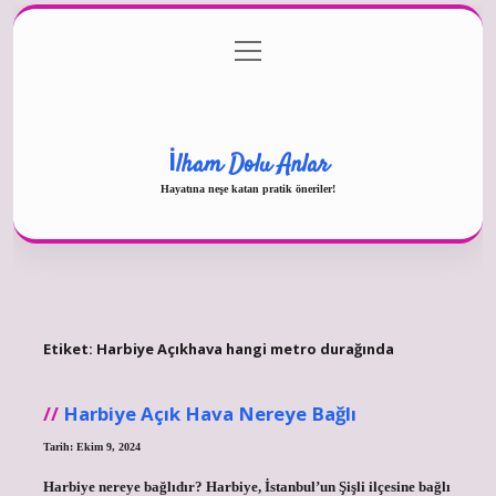
menüyü
Gizlilik Politikası
aç
Hakkımızda
Yasal Uyarı
İlham Dolu Anlar
Hayatına neşe katan pratik öneriler!
Etiket:
Harbiye Açıkhava hangi metro durağında
Harbiye Açık Hava Nereye Bağlı
Tarih: Ekim 9, 2024
Harbiye nereye bağlıdır? Harbiye, İstanbul’un Şişli ilçesine bağlı