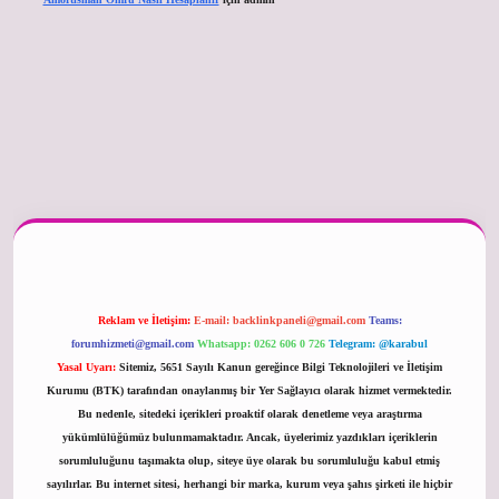
er güncel
Reklam ve İletişim:
E-mail:
backlinkpaneli@gmail.com
Teams:
forumhizmeti@gmail.com
Whatsapp: 0262 606 0 726
Telegram: @karabul
Yasal Uyarı:
Sitemiz, 5651 Sayılı Kanun gereğince Bilgi Teknolojileri ve İletişim
Kurumu (BTK) tarafından onaylanmış bir Yer Sağlayıcı olarak hizmet vermektedir.
Bu nedenle, sitedeki içerikleri proaktif olarak denetleme veya araştırma
yükümlülüğümüz bulunmamaktadır. Ancak, üyelerimiz yazdıkları içeriklerin
sorumluluğunu taşımakta olup, siteye üye olarak bu sorumluluğu kabul etmiş
sayılırlar. Bu internet sitesi, herhangi bir marka, kurum veya şahıs şirketi ile hiçbir