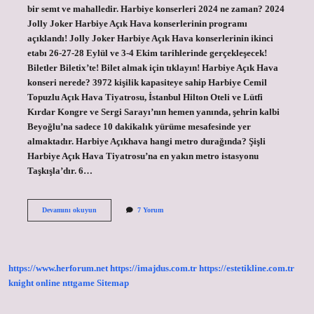
bir semt ve mahalledir. Harbiye konserleri 2024 ne zaman? 2024
Jolly Joker Harbiye Açık Hava konserlerinin programı
açıklandı! Jolly Joker Harbiye Açık Hava konserlerinin ikinci
etabı 26-27-28 Eylül ve 3-4 Ekim tarihlerinde gerçekleşecek!
Biletler Biletix’te! Bilet almak için tıklayın! Harbiye Açık Hava
konseri nerede? 3972 kişilik kapasiteye sahip Harbiye Cemil
Topuzlu Açık Hava Tiyatrosu, İstanbul Hilton Oteli ve Lütfi
Kırdar Kongre ve Sergi Sarayı’nın hemen yanında, şehrin kalbi
Beyoğlu’na sadece 10 dakikalık yürüme mesafesinde yer
almaktadır. Harbiye Açıkhava hangi metro durağında? Şişli
Harbiye Açık Hava Tiyatrosu’na en yakın metro istasyonu
Taşkışla’dır. 6…
Harbiye
Devamını okuyun
7 Yorum
Açık
Hava
Nereye
Bağlı
https://www.herforum.net
https://imajdus.com.tr
https://estetikline.com.tr
knight online
nttgame
Sitemap