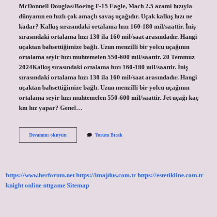
McDonnell Douglas/Boeing F-15 Eagle, Mach 2.5 azami hızıyla
dünyanın en hızlı çok amaçlı savaş uçağıdır. Uçak kalkış hızı ne
kadar? Kalkış sırasındaki ortalama hızı 160-180 mil/saattir. İniş
sırasındaki ortalama hızı 130 ila 160 mil/saat arasındadır. Hangi
uçaktan bahsettiğimize bağlı. Uzun menzilli bir yolcu uçağının
ortalama seyir hızı muhtemelen 550-600 mil/saattir. 20 Temmuz
2024Kalkış sırasındaki ortalama hızı 160-180 mil/saattir. İniş
sırasındaki ortalama hızı 130 ila 160 mil/saat arasındadır. Hangi
uçaktan bahsettiğimize bağlı. Uzun menzilli bir yolcu uçağının
ortalama seyir hızı muhtemelen 550-600 mil/saattir. Jet uçağı kaç
km hız yapar? Genel…
Uçak
Devamını okuyun
Yorum Bırak
Iniş
Hızı
Kaç
Km
https://www.herforum.net
https://imajdus.com.tr
https://estetikline.com.tr
knight online
nttgame
Sitemap