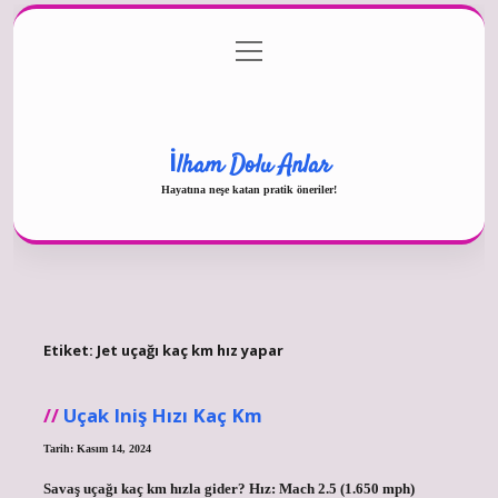
menüyü
Gizlilik Politikası
aç
Hakkımızda
Yasal Uyarı
İlham Dolu Anlar
Hayatına neşe katan pratik öneriler!
Etiket:
Jet uçağı kaç km hız yapar
Uçak Iniş Hızı Kaç Km
Tarih: Kasım 14, 2024
Savaş uçağı kaç km hızla gider? Hız: Mach 2.5 (1.650 mph)