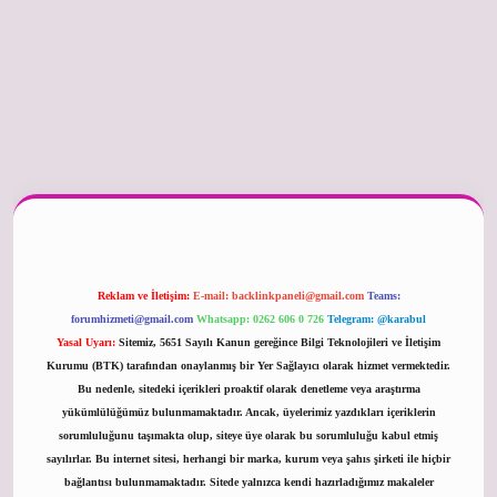
er güncel
Reklam ve İletişim:
E-mail:
backlinkpaneli@gmail.com
Teams:
forumhizmeti@gmail.com
Whatsapp: 0262 606 0 726
Telegram: @karabul
Yasal Uyarı:
Sitemiz, 5651 Sayılı Kanun gereğince Bilgi Teknolojileri ve İletişim
Kurumu (BTK) tarafından onaylanmış bir Yer Sağlayıcı olarak hizmet vermektedir.
Bu nedenle, sitedeki içerikleri proaktif olarak denetleme veya araştırma
yükümlülüğümüz bulunmamaktadır. Ancak, üyelerimiz yazdıkları içeriklerin
sorumluluğunu taşımakta olup, siteye üye olarak bu sorumluluğu kabul etmiş
sayılırlar. Bu internet sitesi, herhangi bir marka, kurum veya şahıs şirketi ile hiçbir
bağlantısı bulunmamaktadır. Sitede yalnızca kendi hazırladığımız makaleler