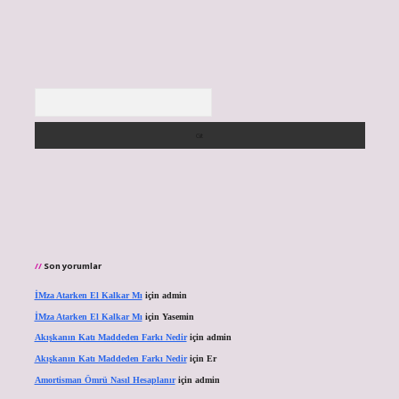
Arama
Son yorumlar
İMza Atarken El Kalkar Mı
için
admin
İMza Atarken El Kalkar Mı
için
Yasemin
Akışkanın Katı Maddeden Farkı Nedir
için
admin
Akışkanın Katı Maddeden Farkı Nedir
için
Er
Amortisman Ömrü Nasıl Hesaplanır
için
admin