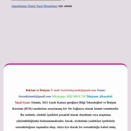
Amortisman Ömrü Nasıl Hesaplanır
için
admin
er güncel
Reklam ve İletişim:
E-mail:
backlinkpaneli@gmail.com
Teams:
forumhizmeti@gmail.com
Whatsapp: 0262 606 0 726
Telegram: @karabul
Yasal Uyarı:
Sitemiz, 5651 Sayılı Kanun gereğince Bilgi Teknolojileri ve İletişim
Kurumu (BTK) tarafından onaylanmış bir Yer Sağlayıcı olarak hizmet vermektedir.
Bu nedenle, sitedeki içerikleri proaktif olarak denetleme veya araştırma
yükümlülüğümüz bulunmamaktadır. Ancak, üyelerimiz yazdıkları içeriklerin
sorumluluğunu taşımakta olup, siteye üye olarak bu sorumluluğu kabul etmiş