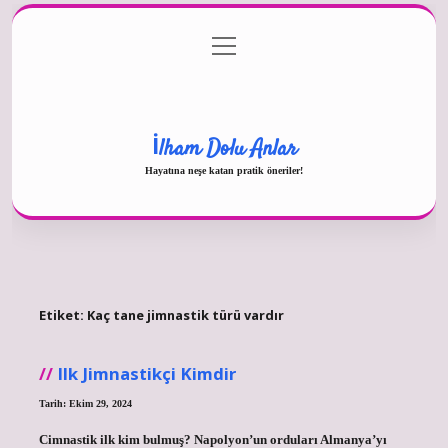
menüyü
Gizlilik Politikası
aç
Hakkımızda
Yasal Uyarı
İlham Dolu Anlar
Hayatına neşe katan pratik öneriler!
Etiket:
Kaç tane jimnastik türü vardır
Ilk Jimnastikçi Kimdir
Tarih: Ekim 29, 2024
Cimnastik ilk kim bulmuş? Napolyon’un orduları Almanya’yı