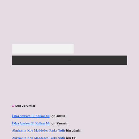
Arama
Son yorumlar
İMza Atarken El Kalkar Mı
için
admin
İMza Atarken El Kalkar Mı
için
Yasemin
Akışkanın Katı Maddeden Farkı Nedir
için
admin
Akışkanın Katı Maddeden Farkı Nedir
için
Er