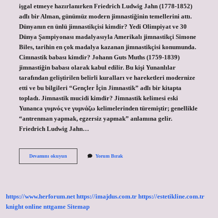
işgal etmeye hazırlanırken Friedrich Ludwig Jahn (1778-1852)
adlı bir Alman, günümüz modern jimnastiğinin temellerini attı.
Dünyanın en ünlü jimnastikçisi kimdir? Yedi Olimpiyat ve 30
Dünya Şampiyonası madalyasıyla Amerikalı jimnastikçi Simone
Biles, tarihin en çok madalya kazanan jimnastikçisi konumunda.
Cimnastik babası kimdir? Johann Guts Muths (1759-1839)
jimnastiğin babası olarak kabul edilir. Bu kişi Yunanlılar
tarafından geliştirilen belirli kuralları ve hareketleri modernize
etti ve bu bilgileri “Gençler İçin Jimnastik” adlı bir kitapta
topladı. Jimnastik mucidi kimdir? Jimnastik kelimesi eski
Yunanca γυμνός ve γυμνάζω kelimelerinden türemiştir; genellikle
“antrenman yapmak, egzersiz yapmak” anlamına gelir.
Friedrich Ludwig Jahn…
Ilk
Devamını okuyun
Yorum Bırak
Jimnastikçi
Kimdir
https://www.herforum.net
https://imajdus.com.tr
https://estetikline.com.tr
knight online
nttgame
Sitemap