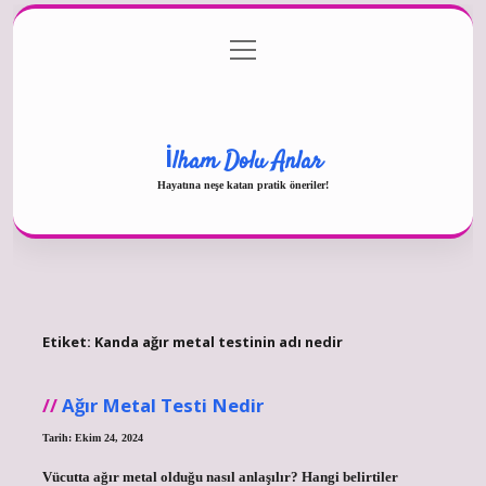
menüyü
Gizlilik Politikası
aç
Hakkımızda
Yasal Uyarı
İlham Dolu Anlar
Hayatına neşe katan pratik öneriler!
Etiket:
Kanda ağır metal testinin adı nedir
Ağır Metal Testi Nedir
Tarih: Ekim 24, 2024
Vücutta ağır metal olduğu nasıl anlaşılır? Hangi belirtiler