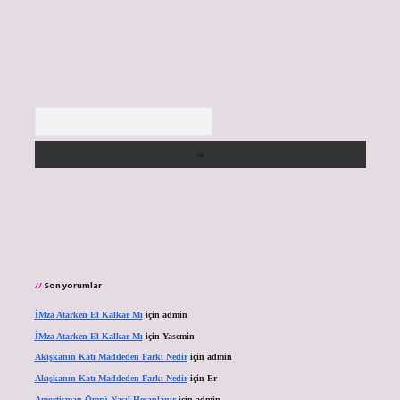
Arama
Son yorumlar
İMza Atarken El Kalkar Mı
için
admin
İMza Atarken El Kalkar Mı
için
Yasemin
Akışkanın Katı Maddeden Farkı Nedir
için
admin
Akışkanın Katı Maddeden Farkı Nedir
için
Er
Amortisman Ömrü Nasıl Hesaplanır
için
admin