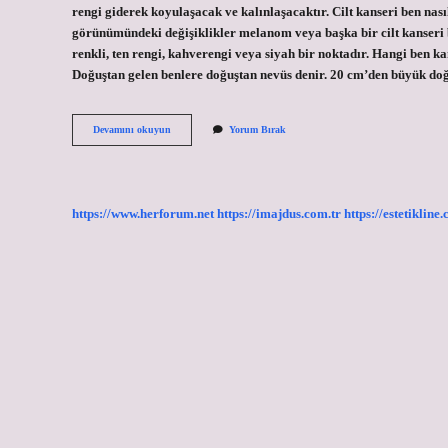
rengi giderek koyulaşacak ve kalınlaşacaktır. Cilt kanseri ben nasıl 
görünümündeki değişiklikler melanom veya başka bir cilt kanseri be
renkli, ten rengi, kahverengi veya siyah bir noktadır. Hangi ben 
Doğuştan gelen benlere doğuştan nevüs denir. 20 cm’den büyük d
Hangi
Devamını okuyun
Yorum Bırak
Benler
Cilt
Kanseri
Olur
https://www.herforum.net
https://imajdus.com.tr
https://estetikline