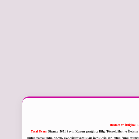
Reklam ve İletişim:
E
Yasal Uyarı:
Sitemiz, 5651 Sayılı Kanun gereğince Bilgi Teknolojileri ve İletiş
bulunmamaktadır. Ancak, üyelerimiz yazdıkları içeriklerin sorumluluğunu taşımakta