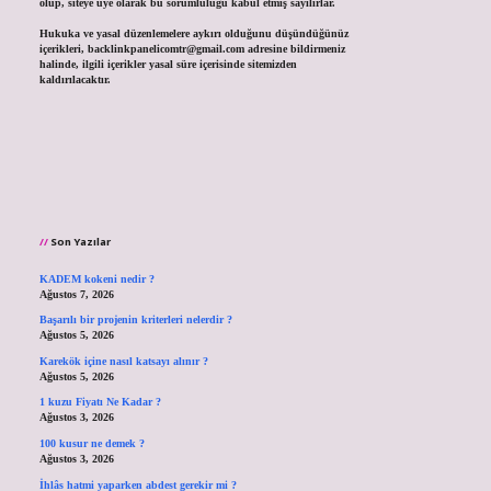
olup, siteye üye olarak bu sorumluluğu kabul etmiş sayılırlar.
Hukuka ve yasal düzenlemelere aykırı olduğunu düşündüğünüz
içerikleri,
backlinkpanelicomtr@gmail.com
adresine bildirmeniz
halinde, ilgili içerikler yasal süre içerisinde sitemizden
kaldırılacaktır.
Son Yazılar
KADEM kokeni nedir ?
Ağustos 7, 2026
Başarılı bir projenin kriterleri nelerdir ?
Ağustos 5, 2026
Karekök içine nasıl katsayı alınır ?
Ağustos 5, 2026
1 kuzu Fiyatı Ne Kadar ?
Ağustos 3, 2026
100 kusur ne demek ?
Ağustos 3, 2026
İhlâs hatmi yaparken abdest gerekir mi ?