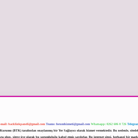
-mail:
backlinkpaneli@gmail.com
Teams:
forumhizmeti@gmail.com
Whatsapp: 0262 606 0 726
Telegra
im Kurumu (BTK) tarafından onaylanmış bir Yer Sağlayıcı olarak hizmet vermektedir. Bu nedenle, sited
 olup, siteye üye olarak bu sorumluluğu kabul etmiş sayılırlar. Bu internet sitesi, herhangi bir mark