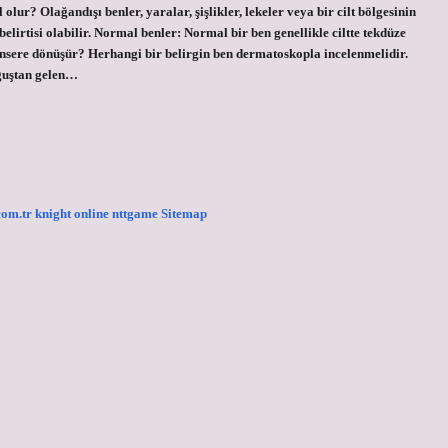
olur? Olağandışı benler, yaralar, şişlikler, lekeler veya bir cilt bölgesinin
lirtisi olabilir. Normal benler: Normal bir ben genellikle ciltte tekdüze
kansere dönüşür? Herhangi bir belirgin ben dermatoskopla incelenmelidir.
oğuştan gelen…
.com.tr
knight online
nttgame
Sitemap