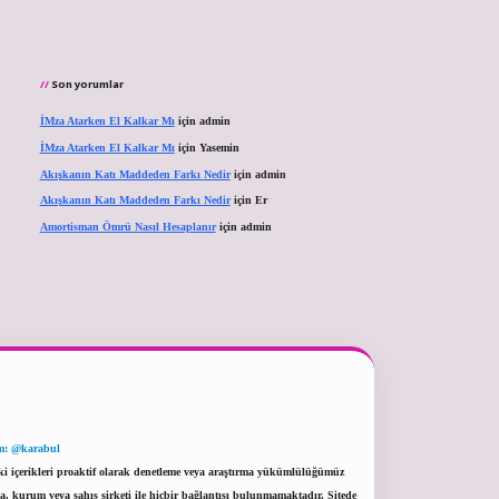
Son yorumlar
İMza Atarken El Kalkar Mı
için
admin
İMza Atarken El Kalkar Mı
için
Yasemin
Akışkanın Katı Maddeden Farkı Nedir
için
admin
Akışkanın Katı Maddeden Farkı Nedir
için
Er
Amortisman Ömrü Nasıl Hesaplanır
için
admin
m: @karabul
eki içerikleri proaktif olarak denetleme veya araştırma yükümlülüğümüz
a, kurum veya şahıs şirketi ile hiçbir bağlantısı bulunmamaktadır. Sitede