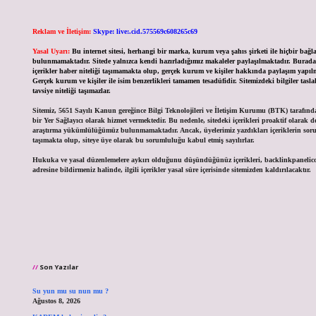
Reklam ve İletişim:
Skype: live:.cid.575569c608265c69
Yasal Uyarı:
Bu internet sitesi, herhangi bir marka, kurum veya şahıs şirketi ile hiçbir bağla
bulunmamaktadır. Sitede yalnızca kendi hazırladığımız makaleler paylaşılmaktadır. Burada
içerikler haber niteliği taşımamakta olup, gerçek kurum ve kişiler hakkında paylaşım yapı
Gerçek kurum ve kişiler ile isim benzerlikleri tamamen tesadüfidir. Sitemizdeki bilgiler tasl
tavsiye niteliği taşımazlar.
Sitemiz, 5651 Sayılı Kanun gereğince Bilgi Teknolojileri ve İletişim Kurumu (BTK) tarafın
bir Yer Sağlayıcı olarak hizmet vermektedir. Bu nedenle, sitedeki içerikleri proaktif olarak 
araştırma yükümlülüğümüz bulunmamaktadır. Ancak, üyelerimiz yazdıkları içeriklerin so
taşımakta olup, siteye üye olarak bu sorumluluğu kabul etmiş sayılırlar.
Hukuka ve yasal düzenlemelere aykırı olduğunu düşündüğünüz içerikleri,
backlinkpaneli
adresine bildirmeniz halinde, ilgili içerikler yasal süre içerisinde sitemizden kaldırılacaktır.
Son Yazılar
Su yun mu su nun mu ?
Ağustos 8, 2026