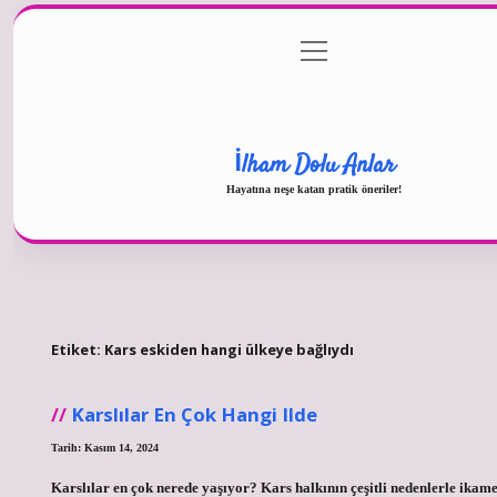
menüyü
Gizlilik Politikası
aç
Hakkımızda
Yasal Uyarı
İlham Dolu Anlar
Hayatına neşe katan pratik öneriler!
Etiket:
Kars eskiden hangi ülkeye bağlıydı
Karslılar En Çok Hangi Ilde
Tarih: Kasım 14, 2024
Karslılar en çok nerede yaşıyor? Kars halkının çeşitli nedenlerle ikame