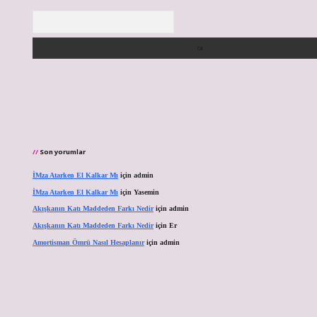
Arama
Son yorumlar
İMza Atarken El Kalkar Mı
için
admin
İMza Atarken El Kalkar Mı
için
Yasemin
Akışkanın Katı Maddeden Farkı Nedir
için
admin
Akışkanın Katı Maddeden Farkı Nedir
için
Er
Amortisman Ömrü Nasıl Hesaplanır
için
admin