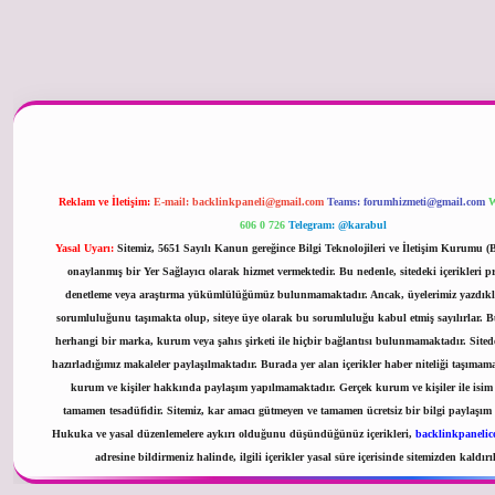
er güncel
Reklam ve İletişim:
E-mail:
backlinkpaneli@gmail.com
Teams:
forumhizmeti@gmail.com
W
606 0 726
Telegram: @karabul
Yasal Uyarı:
Sitemiz, 5651 Sayılı Kanun gereğince Bilgi Teknolojileri ve İletişim Kurumu 
onaylanmış bir Yer Sağlayıcı olarak hizmet vermektedir. Bu nedenle, sitedeki içerikleri p
denetleme veya araştırma yükümlülüğümüz bulunmamaktadır. Ancak, üyelerimiz yazdıklar
sorumluluğunu taşımakta olup, siteye üye olarak bu sorumluluğu kabul etmiş sayılırlar. Bu 
herhangi bir marka, kurum veya şahıs şirketi ile hiçbir bağlantısı bulunmamaktadır. Sited
hazırladığımız makaleler paylaşılmaktadır. Burada yer alan içerikler haber niteliği taşımam
kurum ve kişiler hakkında paylaşım yapılmamaktadır. Gerçek kurum ve kişiler ile isim 
tamamen tesadüfidir. Sitemiz, kar amacı gütmeyen ve tamamen ücretsiz bir bilgi paylaşım
Hukuka ve yasal düzenlemelere aykırı olduğunu düşündüğünüz içerikleri,
backlinkpaneli
adresine bildirmeniz halinde, ilgili içerikler yasal süre içerisinde sitemizden kaldırıl