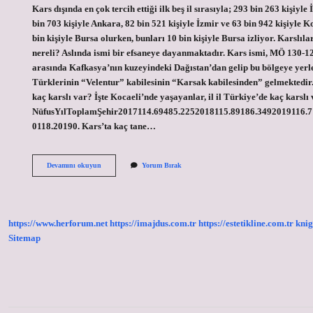
Kars dışında en çok tercih ettiği ilk beş il sırasıyla; 293 bin 263 kişiyle 
bin 703 kişiyle Ankara, 82 bin 521 kişiyle İzmir ve 63 bin 942 kişiyle K
bin kişiyle Bursa olurken, bunları 10 bin kişiyle Bursa izliyor. Karslıla
nereli? Aslında ismi bir efsaneye dayanmaktadır. Kars ismi, MÖ 130-12
arasında Kafkasya’nın kuzeyindeki Dağıstan’dan gelip bu bölgeye yerl
Türklerinin “Velentur” kabilesinin “Karsak kabilesinden” gelmektedir
kaç karslı var? İşte Kocaeli’nde yaşayanlar, il il Türkiye’de kaç karslı
NüfusYılToplamŞehir2017114.69485.2252018115.89186.3492019116.
0118.20190. Kars’ta kaç tane…
Karslılar
Devamını okuyun
Yorum Bırak
En
Çok
Hangi
Ilde
https://www.herforum.net
https://imajdus.com.tr
https://estetikline.com.tr
knig
Sitemap