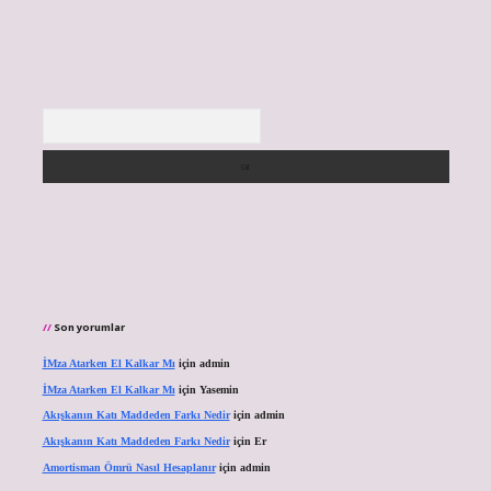
Arama
Son yorumlar
İMza Atarken El Kalkar Mı
için
admin
İMza Atarken El Kalkar Mı
için
Yasemin
Akışkanın Katı Maddeden Farkı Nedir
için
admin
Akışkanın Katı Maddeden Farkı Nedir
için
Er
Amortisman Ömrü Nasıl Hesaplanır
için
admin