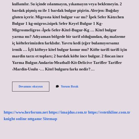
kullanılır. Su içinde ıslanmayın, yıkamayın veya beklemeyin. 2
bardak pişmiş su ile 1 bardak bulgur pişirin. Alerjen: Buğday
gluten içerir. Migrosta kitel bulgur var mı? İpek Sefer Kätzchen
Bulgur 1 kg-migros.isipek Sefer Keyel Bulgur 1 Kg-
Migrosmeligros ›İpek-Sefer-Kitel-Bugur-Kg … Kitel bulgur
yarma mı? Adıyaman bölgede bir tarif olduğundan, dış malzeme
iç köftelerimizden farklıdır. Yavru kedi (eğer bulamıyorsanız
irmik … İçli köfteye kitel bulgur konur mu? Köfte tarifi tarifi için
mardin tarzı et topları; 2 bardak köfte ince bulgur. 2 fincan ince
Yarma Bulgur.Andarin-Meatball-Kit-Delicive Tarifler Tarifler
›Mardin-Usulu -… Kitel bulguru farkı nedir?…
Kitel
Devamını okuyun
Yorum Bırak
Bulguru
Nedir
https://www.herforum.net
https://imajdus.com.tr
https://estetikline.com.tr
knight online
nttgame
Sitemap