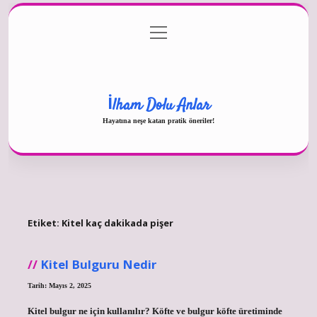
menüyü
Gizlilik Politikası
aç
Hakkımızda
Yasal Uyarı
İlham Dolu Anlar
Hayatına neşe katan pratik öneriler!
Etiket:
Kitel kaç dakikada pişer
Kitel Bulguru Nedir
Tarih: Mayıs 2, 2025
Kitel bulgur ne için kullanılır? Köfte ve bulgur köfte üretiminde