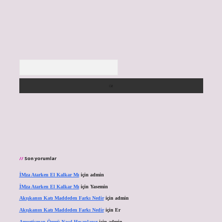
Arama
Son yorumlar
İMza Atarken El Kalkar Mı
için
admin
İMza Atarken El Kalkar Mı
için
Yasemin
Akışkanın Katı Maddeden Farkı Nedir
için
admin
Akışkanın Katı Maddeden Farkı Nedir
için
Er
Amortisman Ömrü Nasıl Hesaplanır
için
admin