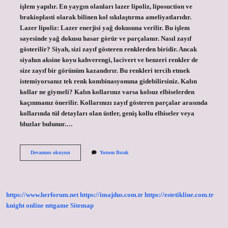
işlem yapılır. En yaygın olanları lazer lipoliz, liposuction ve
brakioplasti olarak bilinen kol sıkılaştırma ameliyatlarıdır.
Lazer lipoliz: Lazer enerjisi yağ dokusuna verilir. Bu işlem
sayesinde yağ dokusu hasar görür ve parçalanır. Nasıl zayıf
gösterilir? Siyah, sizi zayıf gösteren renklerden biridir. Ancak
siyahın aksine koyu kahverengi, lacivert ve benzeri renkler de
size zayıf bir görünüm kazandırır. Bu renkleri tercih etmek
istemiyorsanız tek renk kombinasyonuna gidebilirsiniz. Kalın
kollar ne giymeli? Kalın kollarınız varsa kolsuz elbiselerden
kaçınmanız önerilir. Kollarınızı zayıf gösteren parçalar arasında
kollarında tül detayları olan üstler, geniş kollu elbiseler veya
bluzlar bulunur.…
Kollar
Devamını okuyun
Yorum Bırak
Nasıl
Daha
Ince
Gösterilir
https://www.herforum.net
https://imajdus.com.tr
https://estetikline.com.tr
knight online
nttgame
Sitemap