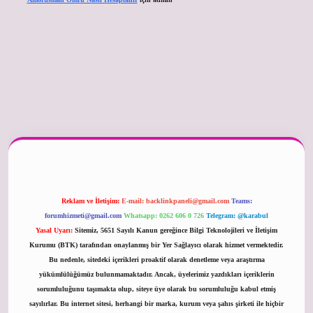
er güncel
Reklam ve İletişim:
E-mail:
backlinkpaneli@gmail.com
Teams:
forumhizmeti@gmail.com
Whatsapp: 0262 606 0 726
Telegram: @karabul
Yasal Uyarı:
Sitemiz, 5651 Sayılı Kanun gereğince Bilgi Teknolojileri ve İletişim
Kurumu (BTK) tarafından onaylanmış bir Yer Sağlayıcı olarak hizmet vermektedir.
Bu nedenle, sitedeki içerikleri proaktif olarak denetleme veya araştırma
yükümlülüğümüz bulunmamaktadır. Ancak, üyelerimiz yazdıkları içeriklerin
sorumluluğunu taşımakta olup, siteye üye olarak bu sorumluluğu kabul etmiş
sayılırlar. Bu internet sitesi, herhangi bir marka, kurum veya şahıs şirketi ile hiçbir