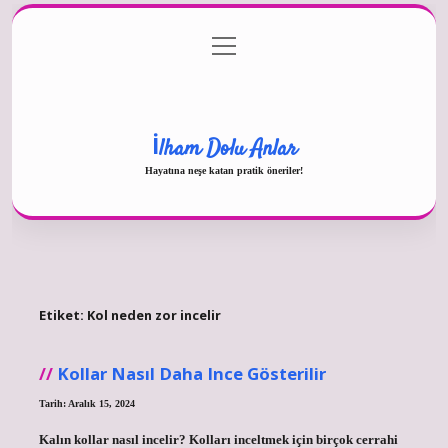
menüyü
Gizlilik Politikası
aç
Hakkımızda
Yasal Uyarı
İlham Dolu Anlar
Hayatına neşe katan pratik öneriler!
Etiket:
Kol neden zor incelir
Kollar Nasıl Daha Ince Gösterilir
Tarih: Aralık 15, 2024
Kalın kollar nasıl incelir? Kolları inceltmek için birçok cerrahi