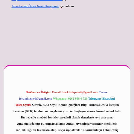
Amortisman Ömrü Nasıl Hesaplanır
için
admin
er güncel
Reklam ve İletişim:
E-mail:
backlinkpaneli@gmail.com
Teams:
forumhizmeti@gmail.com
Whatsapp: 0262 606 0 726
Telegram: @karabul
Yasal Uyarı:
Sitemiz, 5651 Sayılı Kanun gereğince Bilgi Teknolojileri ve İletişim
Kurumu (BTK) tarafından onaylanmış bir Yer Sağlayıcı olarak hizmet vermektedir.
Bu nedenle, sitedeki içerikleri proaktif olarak denetleme veya araştırma
yükümlülüğümüz bulunmamaktadır. Ancak, üyelerimiz yazdıkları içeriklerin
sorumluluğunu taşımakta olup, siteye üye olarak bu sorumluluğu kabul etmiş