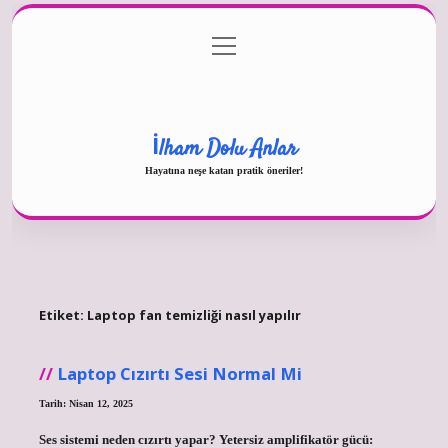
menüyü
Gizlilik Politikası
aç
Hakkımızda
Yasal Uyarı
İlham Dolu Anlar
Hayatına neşe katan pratik öneriler!
Etiket:
Laptop fan temizliği nasıl yapılır
Laptop Cızırtı Sesi Normal Mi
Tarih: Nisan 12, 2025
Ses sistemi neden cızırtı yapar? Yetersiz amplifikatör gücü: