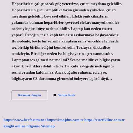
Hoparlörleri çalıştıracak güç yetersizse, çıtırtı meydana gelebilir.
Hoparlörlerin gücü, amplifikatörün gücünden yüksekse, çıtırtı
meydana gelebilir. Çevresel etkiler: Elektronik cihazların
yakınında bulunan hoparlörler, çevresel elektromanyetik etkiler
nedeniyle gürültüye neden olabilir. Laptop fanı neden cızırtı
yapar? Örneğin, tozla kaplı fanlar ses çıkarmaya başlayacaktır.
Bu nedenle, böyle bir sorunla karşılaşırsanız, öncelikle fanlarda
toz birikip birikmediğini kontrol edin. Tozluysa, dikkatlice
temizleyin. Bir diğer neden ise bilgisayarın aşırı ısınmasıdır.
Laptoptan ses gelmesi normal mi? Ses normaldir ve bilgisayarın
akustik özellikleri dahilindedir. Parçaları değiştirmek uğultu
sesini ortadan kaldırmaz. Ancak uğultu rahatsız ediciyse,
bilgisayarın C3 durumuna girmesini önleyerek gürültüyü…
Laptop
Devamını okuyun
Yorum Bırak
Cızırtı
Sesi
Normal
Mi
https://www.herforum.net
https://imajdus.com.tr
https://estetikline.com.tr
knight online
nttgame
Sitemap