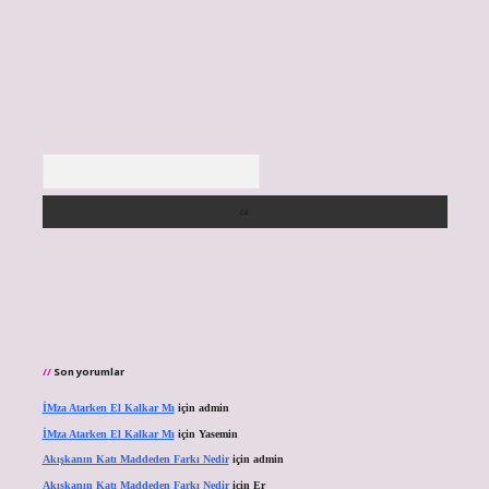
Arama
Son yorumlar
İMza Atarken El Kalkar Mı
için
admin
İMza Atarken El Kalkar Mı
için
Yasemin
Akışkanın Katı Maddeden Farkı Nedir
için
admin
Akışkanın Katı Maddeden Farkı Nedir
için
Er