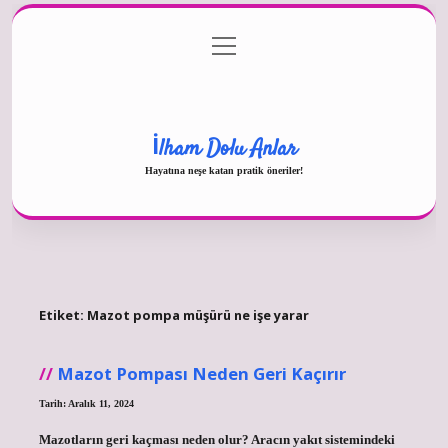
menüyü
Gizlilik Politikası
aç
Hakkımızda
Yasal Uyarı
İlham Dolu Anlar
Hayatına neşe katan pratik öneriler!
Etiket:
Mazot pompa müşürü ne işe yarar
Mazot Pompası Neden Geri Kaçırır
Tarih: Aralık 11, 2024
Mazotların geri kaçması neden olur? Aracın yakıt sistemindeki