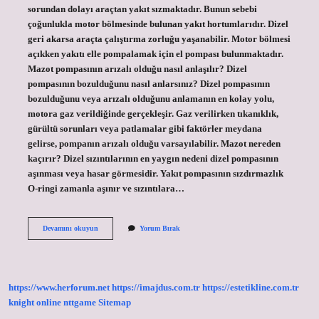
sorundan dolayı araçtan yakıt sızmaktadır. Bunun sebebi
çoğunlukla motor bölmesinde bulunan yakıt hortumlarıdır. Dizel
geri akarsa araçta çalıştırma zorluğu yaşanabilir. Motor bölmesi
açıkken yakıtı elle pompalamak için el pompası bulunmaktadır.
Mazot pompasının arızalı olduğu nasıl anlaşılır? Dizel
pompasının bozulduğunu nasıl anlarsınız? Dizel pompasının
bozulduğunu veya arızalı olduğunu anlamanın en kolay yolu,
motora gaz verildiğinde gerçekleşir. Gaz verilirken tıkanıklık,
gürültü sorunları veya patlamalar gibi faktörler meydana
gelirse, pompanın arızalı olduğu varsayılabilir. Mazot nereden
kaçırır? Dizel sızıntılarının en yaygın nedeni dizel pompasının
aşınması veya hasar görmesidir. Yakıt pompasının sızdırmazlık
O-ringi zamanla aşınır ve sızıntılara…
Mazot
Devamını okuyun
Yorum Bırak
Pompası
Neden
Geri
Kaçırır
https://www.herforum.net
https://imajdus.com.tr
https://estetikline.com.tr
knight online
nttgame
Sitemap