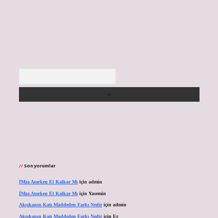
Arama
Son yorumlar
İMza Atarken El Kalkar Mı
için
admin
İMza Atarken El Kalkar Mı
için
Yasemin
Akışkanın Katı Maddeden Farkı Nedir
için
admin
Akışkanın Katı Maddeden Farkı Nedir
için
Er