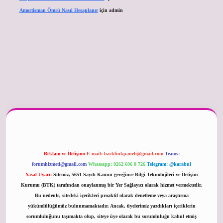
Amortisman Ömrü Nasıl Hesaplanır
için
admin
er güncel
Reklam ve İletişim:
E-mail:
backlinkpaneli@gmail.com
Teams:
forumhizmeti@gmail.com
Whatsapp: 0262 606 0 726
Telegram: @karabul
Yasal Uyarı:
Sitemiz, 5651 Sayılı Kanun gereğince Bilgi Teknolojileri ve İletişim
Kurumu (BTK) tarafından onaylanmış bir Yer Sağlayıcı olarak hizmet vermektedir.
Bu nedenle, sitedeki içerikleri proaktif olarak denetleme veya araştırma
yükümlülüğümüz bulunmamaktadır. Ancak, üyelerimiz yazdıkları içeriklerin
sorumluluğunu taşımakta olup, siteye üye olarak bu sorumluluğu kabul etmiş