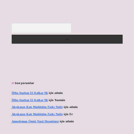
Arama
Son yorumlar
İMza Atarken El Kalkar Mı
için
admin
İMza Atarken El Kalkar Mı
için
Yasemin
Akışkanın Katı Maddeden Farkı Nedir
için
admin
Akışkanın Katı Maddeden Farkı Nedir
için
Er
Amortisman Ömrü Nasıl Hesaplanır
için
admin