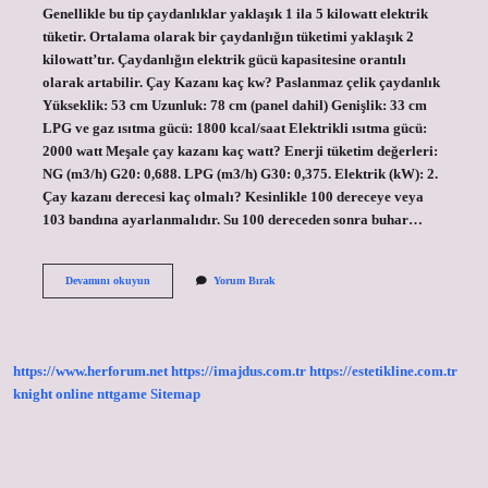
Genellikle bu tip çaydanlıklar yaklaşık 1 ila 5 kilowatt elektrik
tüketir. Ortalama olarak bir çaydanlığın tüketimi yaklaşık 2
kilowatt’tır. Çaydanlığın elektrik gücü kapasitesine orantılı
olarak artabilir. Çay Kazanı kaç kw? Paslanmaz çelik çaydanlık
Yükseklik: 53 cm Uzunluk: 78 cm (panel dahil) Genişlik: 33 cm
LPG ve gaz ısıtma gücü: 1800 kcal/saat Elektrikli ısıtma gücü:
2000 watt Meşale çay kazanı kaç watt? Enerji tüketim değerleri:
NG (m3/h) G20: 0,688. LPG (m3/h) G30: 0,375. Elektrik (kW): 2.
Çay kazanı derecesi kaç olmalı? Kesinlikle 100 dereceye veya
103 bandına ayarlanmalıdır. Su 100 dereceden sonra buhar…
Çay
Devamını okuyun
Yorum Bırak
Kazanı
Kaç
Amper
https://www.herforum.net
https://imajdus.com.tr
https://estetikline.com.tr
knight online
nttgame
Sitemap