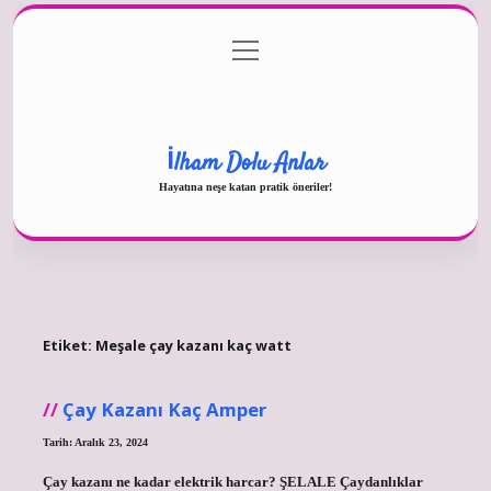
menüyü
Gizlilik Politikası
aç
Hakkımızda
Yasal Uyarı
İlham Dolu Anlar
Hayatına neşe katan pratik öneriler!
Etiket:
Meşale çay kazanı kaç watt
Çay Kazanı Kaç Amper
Tarih: Aralık 23, 2024
Çay kazanı ne kadar elektrik harcar? ŞELALE Çaydanlıklar