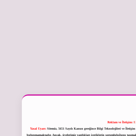
Reklam ve İletişim:
E
Yasal Uyarı:
Sitemiz, 5651 Sayılı Kanun gereğince Bilgi Teknolojileri ve İletiş
bulunmamaktadır. Ancak, üyelerimiz yazdıkları içeriklerin sorumluluğunu taşımakta