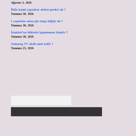
Ağustos 3, 2026
İhlâs hatmi yaparken abdest gerekir mi ?
Temmuz 30, 2026
1 yaşından sonra göz rengi değişir mi ?
Temmuz 30, 2026
İstanbul’un fethinde Agamemnon kimdir ?
Temmuz 30, 2026
Samsung TV akıllı mod nedir ?
Temmuz 25, 2026
Arama