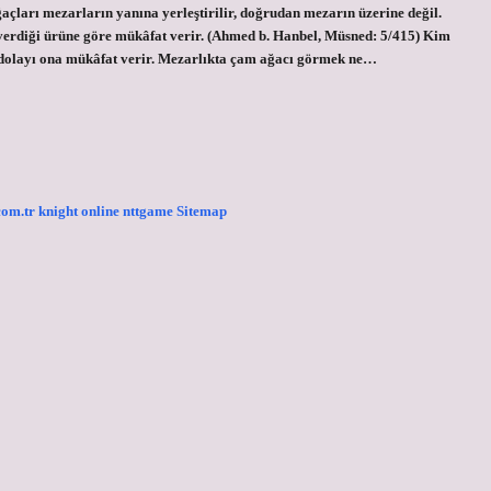
açları mezarların yanına yerleştirilir, doğrudan mezarın üzerine değil.
erdiği ürüne göre mükâfat verir. (Ahmed b. Hanbel, Müsned: 5/415) Kim
n dolayı ona mükâfat verir. Mezarlıkta çam ağacı görmek ne…
.com.tr
knight online
nttgame
Sitemap