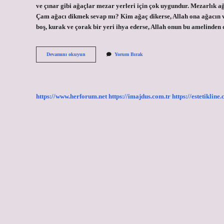
ve çınar gibi ağaçlar mezar yerleri için çok uygundur. Mezarlık ağ
Çam ağacı dikmek sevap mı? Kim ağaç dikerse, Allah ona ağacın v
boş, kurak ve çorak bir yeri ihya ederse, Allah onun bu amelinde
Mezarlığa
Devamını okuyun
Yorum Bırak
Neden
Çam
Ağacı
Dikilir
https://www.herforum.net
https://imajdus.com.tr
https://estetikline