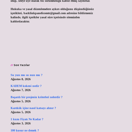
olup, siteye üye olarak bu sorumluluğu kabul etmiş sayılırlar.
Hukuka ve yasal düzenlemelere aykırı olduğunu düşündüğünüz
içerikleri,
backlinkpanelicomtr@gmail.com
adresine bildirmeniz
halinde, ilgili içerikler yasal süre içerisinde sitemizden
kaldırılacaktır.
Son Yazılar
Su yun mu su nun mu ?
Ağustos 8, 2026
KADEM kokeni nedir ?
Ağustos 7, 2026
Başarılı bir projenin kriterleri nelerdir ?
Ağustos 5, 2026
Karekök içine nasıl katsayı alınır ?
Ağustos 5, 2026
1 kuzu Fiyatı Ne Kadar ?
Ağustos 3, 2026
100 kusur ne demek ?