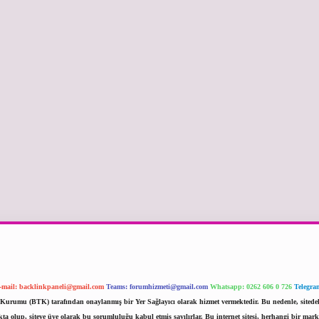
-mail:
backlinkpaneli@gmail.com
Teams:
forumhizmeti@gmail.com
Whatsapp: 0262 606 0 726
Telegra
im Kurumu (BTK) tarafından onaylanmış bir Yer Sağlayıcı olarak hizmet vermektedir. Bu nedenle, sited
 olup, siteye üye olarak bu sorumluluğu kabul etmiş sayılırlar. Bu internet sitesi, herhangi bir mark