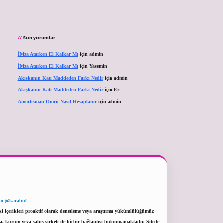
Son yorumlar
İMza Atarken El Kalkar Mı
için
admin
İMza Atarken El Kalkar Mı
için
Yasemin
Akışkanın Katı Maddeden Farkı Nedir
için
admin
Akışkanın Katı Maddeden Farkı Nedir
için
Er
Amortisman Ömrü Nasıl Hesaplanır
için
admin
m: @karabul
eki içerikleri proaktif olarak denetleme veya araştırma yükümlülüğümüz
a, kurum veya şahıs şirketi ile hiçbir bağlantısı bulunmamaktadır. Sitede