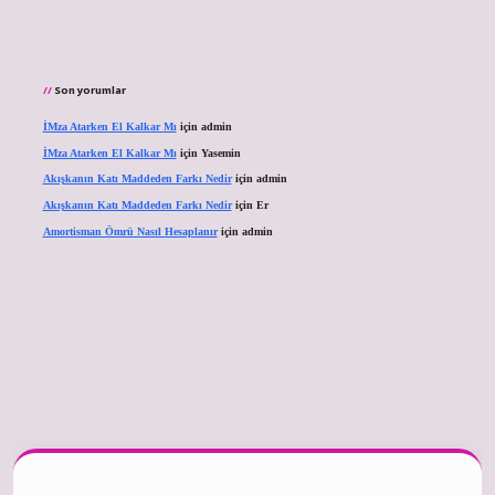
Son yorumlar
İMza Atarken El Kalkar Mı
için
admin
İMza Atarken El Kalkar Mı
için
Yasemin
Akışkanın Katı Maddeden Farkı Nedir
için
admin
Akışkanın Katı Maddeden Farkı Nedir
için
Er
Amortisman Ömrü Nasıl Hesaplanır
için
admin
er güncel