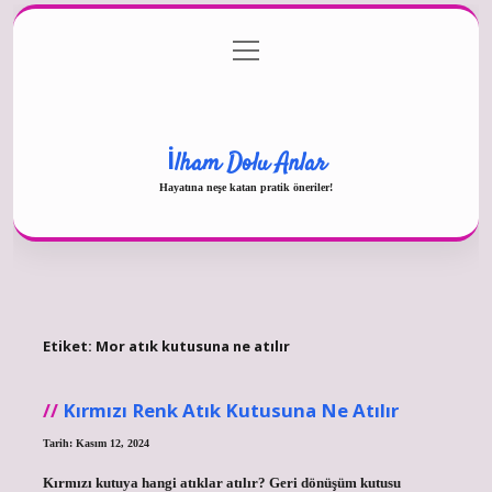
menüyü
Gizlilik Politikası
aç
Hakkımızda
Yasal Uyarı
İlham Dolu Anlar
Hayatına neşe katan pratik öneriler!
Etiket:
Mor atık kutusuna ne atılır
Kırmızı Renk Atık Kutusuna Ne Atılır
Tarih: Kasım 12, 2024
Kırmızı kutuya hangi atıklar atılır? Geri dönüşüm kutusu