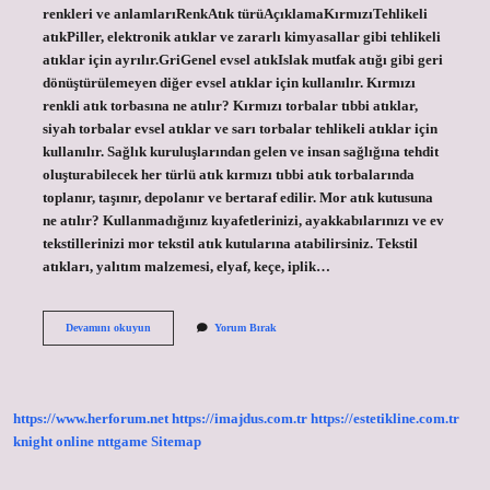
renkleri ve anlamlarıRenkAtık türüAçıklamaKırmızıTehlikeli
atıkPiller, elektronik atıklar ve zararlı kimyasallar gibi tehlikeli
atıklar için ayrılır.GriGenel evsel atıkIslak mutfak atığı gibi geri
dönüştürülemeyen diğer evsel atıklar için kullanılır. Kırmızı
renkli atık torbasına ne atılır? Kırmızı torbalar tıbbi atıklar,
siyah torbalar evsel atıklar ve sarı torbalar tehlikeli atıklar için
kullanılır. Sağlık kuruluşlarından gelen ve insan sağlığına tehdit
oluşturabilecek her türlü atık kırmızı tıbbi atık torbalarında
toplanır, taşınır, depolanır ve bertaraf edilir. Mor atık kutusuna
ne atılır? Kullanmadığınız kıyafetlerinizi, ayakkabılarınızı ve ev
tekstillerinizi mor tekstil atık kutularına atabilirsiniz. Tekstil
atıkları, yalıtım malzemesi, elyaf, keçe, iplik…
Kırmızı
Devamını okuyun
Yorum Bırak
Renk
Atık
Kutusuna
Ne
Atılır
https://www.herforum.net
https://imajdus.com.tr
https://estetikline.com.tr
knight online
nttgame
Sitemap