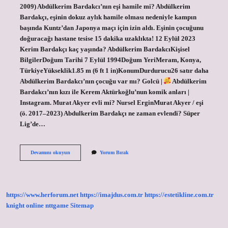
2009) Abdülkerim Bardakcı’nın eşi hamile mi? Abdülkerim
Bardakçı, eşinin dokuz aylık hamile olması nedeniyle kampın
başında Kuntz’dan Japonya maçı için izin aldı. Eşinin çocuğunu
doğuracağı hastane tesise 15 dakika uzaklıkta! 12 Eylül 2023
Kerim Bardakçı kaç yaşında? Abdülkerim BardakcıKişisel
BilgilerDoğum Tarihi 7 Eylül 1994Doğum YeriMeram, Konya,
TürkiyeYükseklik1.85 m (6 ft 1 in)KonumDurdurucu26 satır daha
Abdülkerim Bardakcı’nın çocuğu var mı? Golcü |
Abdülkerim
Bardakcı’nın kızı ile Kerem Aktürkoğlu’nun komik anları |
Instagram. Murat Akyer evli mi? Nursel ErginMurat Akyer / eşi
(ö. 2017–2023) Abdulkerim Bardakçı ne zaman evlendi? Süper
Lig’de…
Kerim
Devamını okuyun
Yorum Bırak
Bardakçı
Evli
Mi
https://www.herforum.net
https://imajdus.com.tr
https://estetikline.com.tr
knight online
nttgame
Sitemap