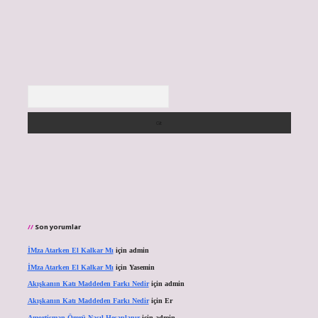
Arama
Son yorumlar
İMza Atarken El Kalkar Mı
için
admin
İMza Atarken El Kalkar Mı
için
Yasemin
Akışkanın Katı Maddeden Farkı Nedir
için
admin
Akışkanın Katı Maddeden Farkı Nedir
için
Er
Amortisman Ömrü Nasıl Hesaplanır
için
admin