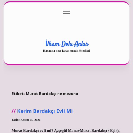
menüyü
Gizlilik Politikası
aç
Hakkımızda
Yasal Uyarı
İlham Dolu Anlar
Hayatına neşe katan pratik öneriler!
Etiket:
Murat Bardakçı ne mezunu
Kerim Bardakçı Evli Mi
Tarih: Kasım 25, 2024
Murat Bardakçı evli mi? Ayşegül ManavMurat Bardakçı / Eşi (e.