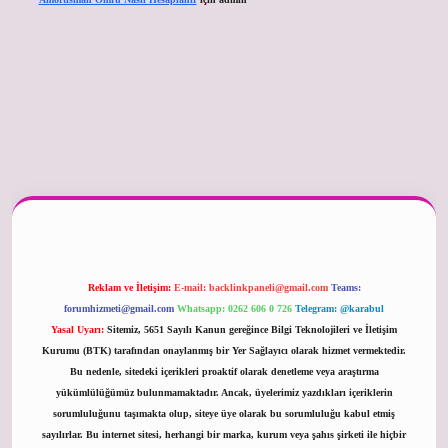
er güncel
Reklam ve İletişim:
E-mail:
backlinkpaneli@gmail.com
Teams:
forumhizmeti@gmail.com
Whatsapp: 0262 606 0 726
Telegram: @karabul
Yasal Uyarı:
Sitemiz, 5651 Sayılı Kanun gereğince Bilgi Teknolojileri ve İletişim
Kurumu (BTK) tarafından onaylanmış bir Yer Sağlayıcı olarak hizmet vermektedir.
Bu nedenle, sitedeki içerikleri proaktif olarak denetleme veya araştırma
yükümlülüğümüz bulunmamaktadır. Ancak, üyelerimiz yazdıkları içeriklerin
sorumluluğunu taşımakta olup, siteye üye olarak bu sorumluluğu kabul etmiş
sayılırlar. Bu internet sitesi, herhangi bir marka, kurum veya şahıs şirketi ile hiçbir