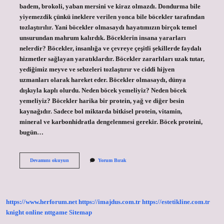
badem, brokoli, yaban mersini ve kiraz olmazdı. Dondurma bile
yiyemezdik çünkü ineklere verilen yonca bile böcekler tarafından
tozlaştırılır. Yani böcekler olmasaydı hayatımızın birçok temel
unsurundan mahrum kalırdık. Böceklerin insana yararları
nelerdir? Böcekler, insanlığa ve çevreye çeşitli şekillerde faydalı
hizmetler sağlayan yaratıklardır. Böcekler zararlıları uzak tutar,
yediğimiz meyve ve sebzeleri tozlaştırır ve ciddi hijyen
uzmanları olarak hareket eder. Böcekler olmasaydı, dünya
dışkıyla kaplı olurdu. Neden böcek yemeliyiz? Neden böcek
yemeliyiz? Böcekler harika bir protein, yağ ve diğer besin
kaynağıdır. Sadece bol miktarda bitkisel protein, vitamin,
mineral ve karbonhidratla dengelenmesi gerekir. Böcek proteini,
bugün…
Böcek
Devamını okuyun
Yorum Bırak
Faydalı
Mı
https://www.herforum.net
https://imajdus.com.tr
https://estetikline.com.tr
knight online
nttgame
Sitemap