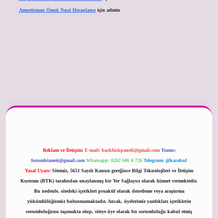
Amortisman Ömrü Nasıl Hesaplanır
için
admin
betexper güncel
Reklam ve İletişim:
E-mail:
backlinkpaneli@gmail.com
Teams:
forumhizmeti@gmail.com
Whatsapp: 0262 606 0 726
Telegram: @karabul
Yasal Uyarı:
Sitemiz, 5651 Sayılı Kanun gereğince Bilgi Teknolojileri ve İletişim
Kurumu (BTK) tarafından onaylanmış bir Yer Sağlayıcı olarak hizmet vermektedir.
Bu nedenle, sitedeki içerikleri proaktif olarak denetleme veya araştırma
yükümlülüğümüz bulunmamaktadır. Ancak, üyelerimiz yazdıkları içeriklerin
sorumluluğunu taşımakta olup, siteye üye olarak bu sorumluluğu kabul etmiş