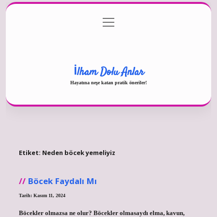
menüyü
Gizlilik Politikası
aç
Hakkımızda
Yasal Uyarı
İlham Dolu Anlar
Hayatına neşe katan pratik öneriler!
Etiket:
Neden böcek yemeliyiz
Böcek Faydalı Mı
Tarih: Kasım 11, 2024
Böcekler olmazsa ne olur? Böcekler olmasaydı elma, kavun,