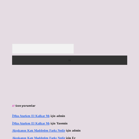
Arama
Son yorumlar
İMza Atarken El Kalkar Mı
için
admin
İMza Atarken El Kalkar Mı
için
Yasemin
Akışkanın Katı Maddeden Farkı Nedir
için
admin
Akışkanın Katı Maddeden Farkı Nedir
için
Er