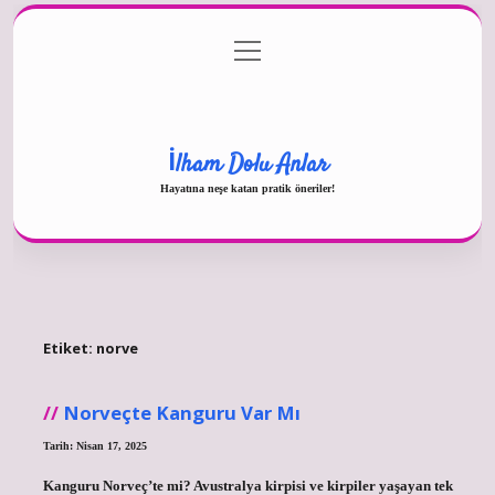
menüyü
Gizlilik Politikası
aç
Hakkımızda
Yasal Uyarı
İlham Dolu Anlar
Hayatına neşe katan pratik öneriler!
Etiket:
norve
Norveçte Kanguru Var Mı
Tarih: Nisan 17, 2025
Kanguru Norveç’te mi? Avustralya kirpisi ve kirpiler yaşayan tek