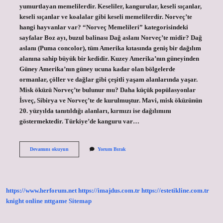
yumurtlayan memelilerdir. Keseliler, kangurular, keseli sıçanlar,
keseli sıçanlar ve koalalar gibi keseli memelilerdir. Norveç’te
hangi hayvanlar var? “Norveç Memelileri” kategorisindeki
sayfalar Boz ayı, buzul balinası Dağ aslanı Norveç’te midir? Dağ
aslanı (Puma concolor), tüm Amerika kıtasında geniş bir dağılım
alanına sahip büyük bir kedidir. Kuzey Amerika’nın güneyinden
Güney Amerika’nın güney ucuna kadar olan bölgelerde
ormanlar, çöller ve dağlar gibi çeşitli yaşam alanlarında yaşar.
Misk öküzü Norveç’te bulunur mu? Daha küçük popülasyonlar
İsveç, Sibirya ve Norveç’te de kurulmuştur. Mavi, misk öküzünün
20. yüzyılda tanıtıldığı alanları, kırmızı ise dağılımını
göstermektedir. Türkiye’de kanguru var…
Norveçte
Devamını okuyun
Yorum Bırak
Kanguru
Var
Mı
https://www.herforum.net
https://imajdus.com.tr
https://estetikline.com.tr
knight online
nttgame
Sitemap