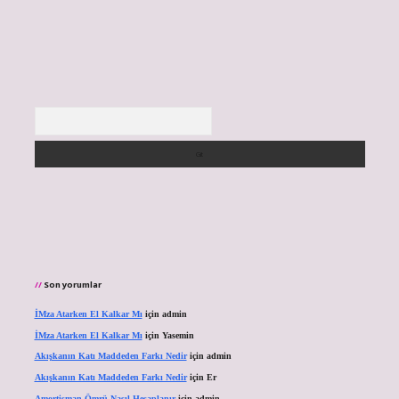
Arama
Son yorumlar
İMza Atarken El Kalkar Mı
için
admin
İMza Atarken El Kalkar Mı
için
Yasemin
Akışkanın Katı Maddeden Farkı Nedir
için
admin
Akışkanın Katı Maddeden Farkı Nedir
için
Er
Amortisman Ömrü Nasıl Hesaplanır
için
admin