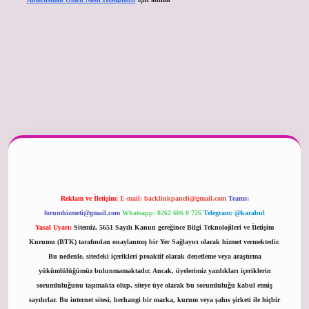
er güncel
Reklam ve İletişim:
E-mail:
backlinkpaneli@gmail.com
Teams:
forumhizmeti@gmail.com
Whatsapp: 0262 606 0 726
Telegram: @karabul
Yasal Uyarı:
Sitemiz, 5651 Sayılı Kanun gereğince Bilgi Teknolojileri ve İletişim
Kurumu (BTK) tarafından onaylanmış bir Yer Sağlayıcı olarak hizmet vermektedir.
Bu nedenle, sitedeki içerikleri proaktif olarak denetleme veya araştırma
yükümlülüğümüz bulunmamaktadır. Ancak, üyelerimiz yazdıkları içeriklerin
sorumluluğunu taşımakta olup, siteye üye olarak bu sorumluluğu kabul etmiş
sayılırlar. Bu internet sitesi, herhangi bir marka, kurum veya şahıs şirketi ile hiçbir