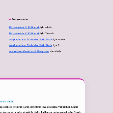
Son yorumlar
İMza Atarken El Kalkar Mı
için
admin
İMza Atarken El Kalkar Mı
için
Yasemin
Akışkanın Katı Maddeden Farkı Nedir
için
admin
Akışkanın Katı Maddeden Farkı Nedir
için
Er
Amortisman Ömrü Nasıl Hesaplanır
için
admin
m: @karabul
eki içerikleri proaktif olarak denetleme veya araştırma yükümlülüğümüz
a, kurum veya şahıs şirketi ile hiçbir bağlantısı bulunmamaktadır. Sitede