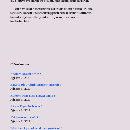
olup, siteye üye olarak bu sorumluluğu kabul etmiş sayılırlar.
Hukuka ve yasal düzenlemelere aykırı olduğunu düşündüğünüz
içerikleri,
backlinkpanelicomtr@gmail.com
adresine bildirmeniz
halinde, ilgili içerikler yasal süre içerisinde sitemizden
kaldırılacaktır.
Son Yazılar
KADEM kokeni nedir ?
Ağustos 7, 2026
Başarılı bir projenin kriterleri nelerdir ?
Ağustos 5, 2026
Karekök içine nasıl katsayı alınır ?
Ağustos 5, 2026
1 kuzu Fiyatı Ne Kadar ?
Ağustos 3, 2026
100 kusur ne demek ?
Ağustos 3, 2026
İhlâs hatmi yaparken abdest gerekir mi ?