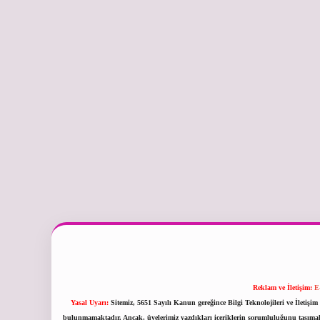
Reklam ve İletişim:
E
Yasal Uyarı:
Sitemiz, 5651 Sayılı Kanun gereğince Bilgi Teknolojileri ve İletiş
bulunmamaktadır. Ancak, üyelerimiz yazdıkları içeriklerin sorumluluğunu taşımakta