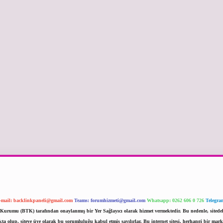
-mail:
backlinkpaneli@gmail.com
Teams:
forumhizmeti@gmail.com
Whatsapp: 0262 606 0 726
Telegra
im Kurumu (BTK) tarafından onaylanmış bir Yer Sağlayıcı olarak hizmet vermektedir. Bu nedenle, sited
 olup, siteye üye olarak bu sorumluluğu kabul etmiş sayılırlar. Bu internet sitesi, herhangi bir mark