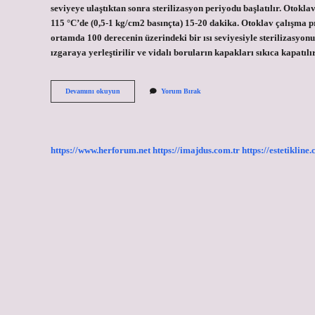
seviyeye ulaştıktan sonra sterilizasyon periyodu başlatılır. Otokl
115 °C’de (0,5-1 kg/cm2 basınçta) 15-20 dakika. Otoklav çalışma 
ortamda 100 derecenin üzerindeki bir ısı seviyesiyle sterilizasyo
ızgaraya yerleştirilir ve vidalı boruların kapakları sıkıca kapatıl
Otoklav
Devamını okuyun
Yorum Bırak
Neden
121
Derece
https://www.herforum.net
https://imajdus.com.tr
https://estetikline