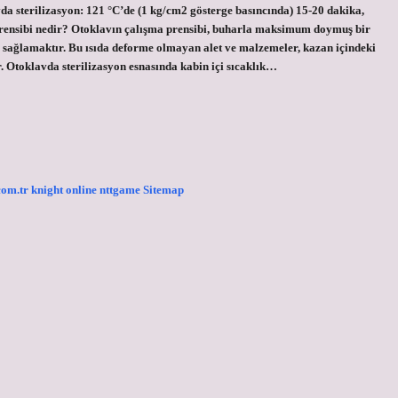
avda sterilizasyon: 121 °C’de (1 kg/cm2 gösterge basıncında) 15-20 dakika,
prensibi nedir? Otoklavın çalışma prensibi, buharla maksimum doymuş bir
nu sağlamaktır. Bu ısıda deforme olmayan alet ve malzemeler, kazan içindeki
ır. Otoklavda sterilizasyon esnasında kabin içi sıcaklık…
.com.tr
knight online
nttgame
Sitemap