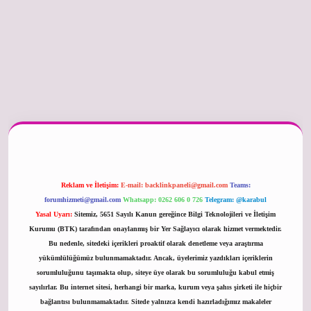
er güncel
Reklam ve İletişim:
E-mail:
backlinkpaneli@gmail.com
Teams:
forumhizmeti@gmail.com
Whatsapp: 0262 606 0 726
Telegram: @karabul
Yasal Uyarı:
Sitemiz, 5651 Sayılı Kanun gereğince Bilgi Teknolojileri ve İletişim
Kurumu (BTK) tarafından onaylanmış bir Yer Sağlayıcı olarak hizmet vermektedir.
Bu nedenle, sitedeki içerikleri proaktif olarak denetleme veya araştırma
yükümlülüğümüz bulunmamaktadır. Ancak, üyelerimiz yazdıkları içeriklerin
sorumluluğunu taşımakta olup, siteye üye olarak bu sorumluluğu kabul etmiş
sayılırlar. Bu internet sitesi, herhangi bir marka, kurum veya şahıs şirketi ile hiçbir
bağlantısı bulunmamaktadır. Sitede yalnızca kendi hazırladığımız makaleler