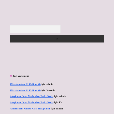
Arama
Son yorumlar
İMza Atarken El Kalkar Mı
için
admin
İMza Atarken El Kalkar Mı
için
Yasemin
Akışkanın Katı Maddeden Farkı Nedir
için
admin
Akışkanın Katı Maddeden Farkı Nedir
için
Er
Amortisman Ömrü Nasıl Hesaplanır
için
admin