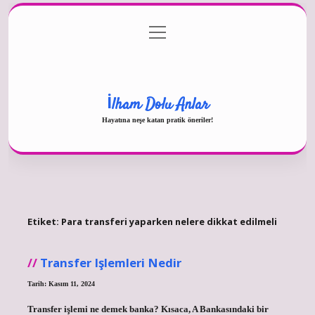
menüyü
Gizlilik Politikası
aç
Hakkımızda
Yasal Uyarı
İlham Dolu Anlar
Hayatına neşe katan pratik öneriler!
Etiket:
Para transferi yaparken nelere dikkat edilmeli
Transfer Işlemleri Nedir
Tarih: Kasım 11, 2024
Transfer işlemi ne demek banka? Kısaca, A Bankasındaki bir