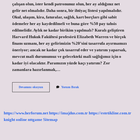
çalışan olun, ister kendi patronunuz olun, her ay aldığınız net
gelir net olmalıdır. Daha sonra, bir ihtiyaç listesi yapılmalıdır.
Okul, ulaşım, kira, faturalar, sağlık, kart borçları gibi sabit
ödemeler her ay kaydedilmeli ve buna göre %50 pay tahsis
edilmelidir. Aylık ne kadar birikim yapılmalı? Kuralı geliştiren
Harvard Hukuk Fakültesi profesörü Elizabeth Warren ve birçok
finans uzmanı, her ay gelirimizin %20’sini tasarrufa ayırmamızı
öneriyor; ancak ne kadar çok tasarruf eder ve yatırım yaparsak,
mevcut mali durumumuz ve gelecekteki mali sağlığımız için o
kadar iyi olacaktır. Paramızın yüzde kaçı yatırım? Zor
zamanlara hazırlanmak,…
Maaşın
Devamını okuyun
Yorum Bırak
Ne
Kadarı
Birikim
Olmalı
https://www.herforum.net
https://imajdus.com.tr
https://estetikline.com.tr
knight online
nttgame
Sitemap