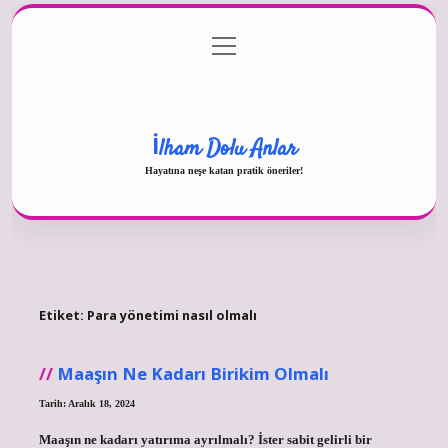
menüyü
Gizlilik Politikası
aç
Hakkımızda
Yasal Uyarı
İlham Dolu Anlar
Hayatına neşe katan pratik öneriler!
Etiket:
Para yönetimi nasıl olmalı
Maaşın Ne Kadarı Birikim Olmalı
Tarih: Aralık 18, 2024
Maaşın ne kadarı yatırıma ayrılmalı? İster sabit gelirli bir