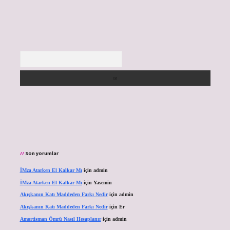
Arama
Son yorumlar
İMza Atarken El Kalkar Mı
için
admin
İMza Atarken El Kalkar Mı
için
Yasemin
Akışkanın Katı Maddeden Farkı Nedir
için
admin
Akışkanın Katı Maddeden Farkı Nedir
için
Er
Amortisman Ömrü Nasıl Hesaplanır
için
admin